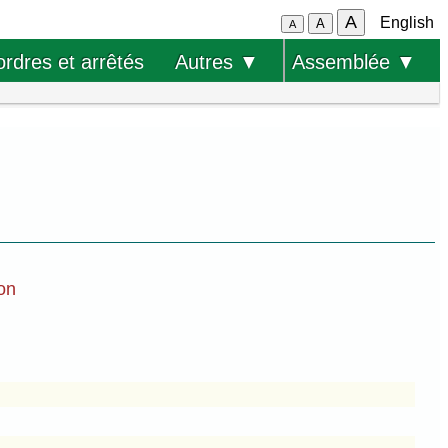
A
English
A
A
ordres et arrêtés
Autres ▼
Assemblée ▼
ion