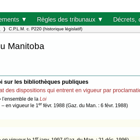
Décrets, 
ements ▼
Règles des tribunaux ▼
.
C.P.L.M. c. P220 (historique législatif)
du Manitoba
i sur les bibliothèques publiques
at des dispositions qui entrent en vigueur par proclamat
• l'ensemble de la
Loi
er
– en vigueur le 1
févr. 1988 (Gaz. du Man. : 6 févr. 1988)
er
• en vigueur le 1
janv. 1997 (Gaz. du Man. : 21 déc. 1996)