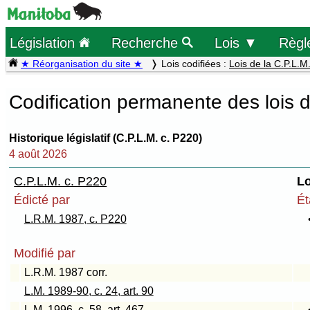
Législation
Recherche
Lois ▼
Règl
★ Réorganisation du site ★
Lois codifiées :
Lois de la C.P.L.M
Codification permanente des lois 
Historique législatif (C.P.L.M. c. P220)
4 août 2026
C.P.L.M. c. P220
Lo
Édicté par
Ét
L.R.M. 1987, c. P220
Modifié par
L.R.M. 1987 corr.
L.M. 1989-90, c. 24, art. 90
L.M. 1996, c. 58, art. 467