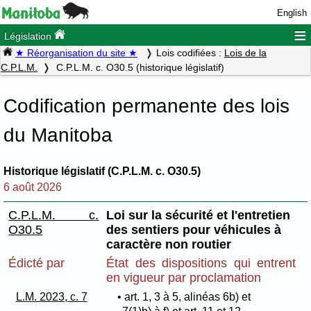
English
≡
Législation
★ Réorganisation du site ★
Lois codifiées :
Lois de la
C.P.L.M.
C.P.L.M. c. O30.5 (historique législatif)
Codification permanente des lois
du Manitoba
Historique législatif (C.P.L.M. c. O30.5)
6 août 2026
C.P.L.M. c.
Loi sur la sécurité et l'entretien
O30.5
des sentiers pour véhicules à
caractère non routier
Édicté par
État des dispositions qui entrent
en vigueur par proclamation
L.M. 2023, c. 7
• art. 1, 3 à 5, alinéas 6b) et