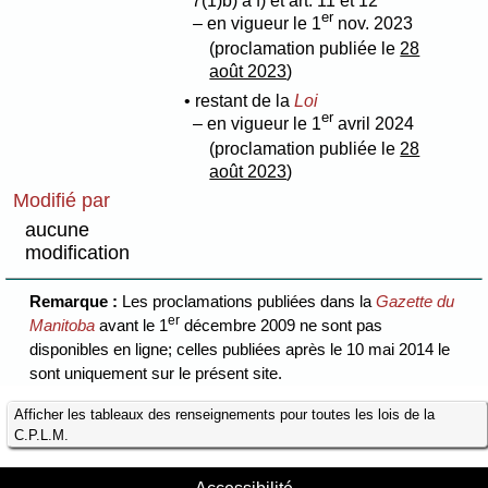
7(1)b)
à f) et art. 11 et 12
er
– en vigueur le 1
nov. 2023
(proclamation publiée le
28
août 2023
)
• restant de la
Loi
er
– en vigueur le 1
avril 2024
(proclamation publiée le
28
août 2023
)
Modifié par
aucune
modification
Remarque :
Les proclamations publiées dans la
Gazette du
er
Manitoba
avant le 1
décembre 2009 ne sont pas
disponibles en ligne; celles publiées après le 10 mai 2014 le
sont uniquement sur le présent site.
Afficher les tableaux des renseignements pour toutes les lois de la
C.P.L.M.
Accessibilité