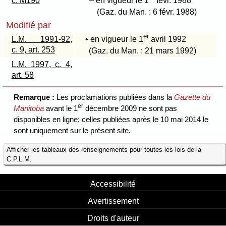
c. M190
– en vigueur le 1
févr. 1988
(Gaz. du Man. : 6 févr. 1988)
Modifié par
er
L.M. 1991-92,
• en vigueur le 1
avril 1992
c. 9, art. 253
(Gaz. du Man. : 21 mars 1992)
L.M. 1997, c. 4,
art. 58
Remarque :
Les proclamations publiées dans la
Gazette du
er
Manitoba
avant le 1
décembre 2009 ne sont pas
disponibles en ligne; celles publiées après le 10 mai 2014 le
sont uniquement sur le présent site.
Afficher les tableaux des renseignements pour toutes les lois de la
C.P.L.M.
Accessibilité
Avertissement
Droits d'auteur