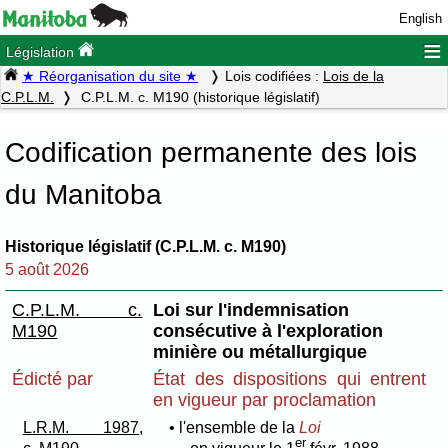
English
≡
Législation
★ Réorganisation du site ★
Lois codifiées :
Lois de la
C.P.L.M.
C.P.L.M. c. M190 (historique législatif)
Codification permanente des lois
du Manitoba
Historique législatif (C.P.L.M. c. M190)
5 août 2026
C.P.L.M. c.
Loi sur l'indemnisation
M190
consécutive à l'exploration
minière ou métallurgique
Édicté par
État des dispositions qui entrent
en vigueur par proclamation
L.R.M. 1987,
• l'ensemble de la
Loi
er