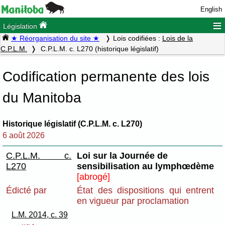
English
≡
Législation
★ Réorganisation du site ★
Lois codifiées :
Lois de la
C.P.L.M.
C.P.L.M. c. L270 (historique législatif)
Codification permanente des lois
du Manitoba
Historique législatif (C.P.L.M. c. L270)
6 août 2026
C.P.L.M. c.
Loi sur la Journée de
L270
sensibilisation au lymphœdème
[abrogé]
Édicté par
État des dispositions qui entrent
en vigueur par proclamation
L.M. 2014, c. 39