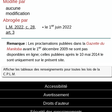
Modifié par
aucune
modification
Abrogée par
er
L.M. 2022, c. 28,
• le 1
juin 2022
art. 3
Remarque :
Les proclamations publiées dans la
Gazette du
er
Manitoba
avant le 1
décembre 2009 ne sont pas
disponibles en ligne; celles publiées après le 10 mai 2014 le
sont uniquement sur le présent site.
Afficher les tableaux des renseignements pour toutes les lois de la
C.P.L.M.
Accessibilité
Avertissement
Droits d'auteur
Sécurité des renseignements