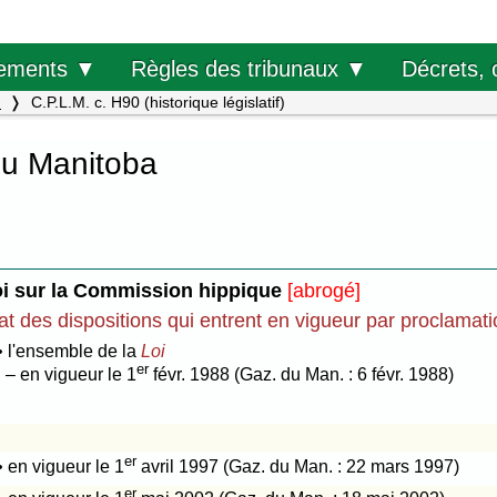
Décrets, 
ements ▼
Règles des tribunaux ▼
.
C.P.L.M. c. H90 (historique législatif)
du Manitoba
i sur la Commission hippique
[abrogé]
at des dispositions qui entrent en vigueur par proclamat
• l'ensemble de la
Loi
er
– en vigueur le 1
févr. 1988 (Gaz. du Man. : 6 févr. 1988)
er
• en vigueur le 1
avril 1997 (Gaz. du Man. : 22 mars 1997)
er