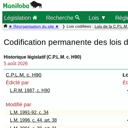
Législation
Recherche
Lois ▼
Règl
★ Réorganisation du site ★
Lois codifiées :
Lois de la C.P.L.M
Codification permanente des lois 
Historique législatif (C.P.L.M. c. H90)
5 août 2026
C.P.L.M. c. H90
Lo
Édicté par
Ét
L.R.M. 1987, c. H90
Modifié par
L.M. 1991-92, c. 34
L.M. 1996, c. 44, art. 38