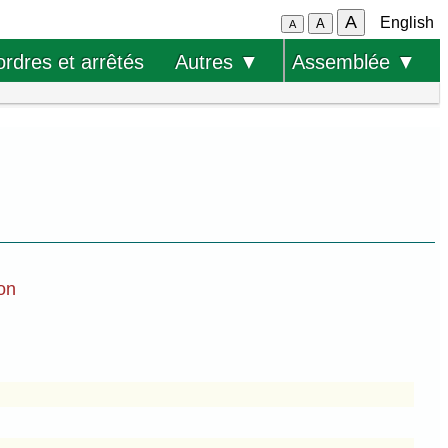
A
English
A
A
ordres et arrêtés
Autres ▼
Assemblée ▼
ion