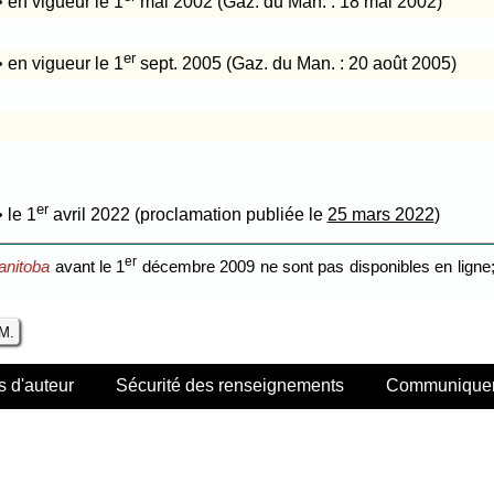
• en vigueur le 1
mai 2002 (Gaz. du Man. : 18 mai 2002)
er
• en vigueur le 1
sept. 2005 (Gaz. du Man. : 20 août 2005)
er
• le 1
avril 2022 (proclamation publiée le
25 mars 2022
)
er
anitoba
avant le 1
décembre 2009 ne sont pas disponibles en ligne; 
.M.
s d'auteur
Sécurité des renseignements
Communiquer