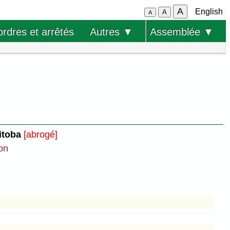
A
English
A
A
ordres et arrêtés
Autres ▼
Assemblée ▼
nitoba
[abrogé]
ion