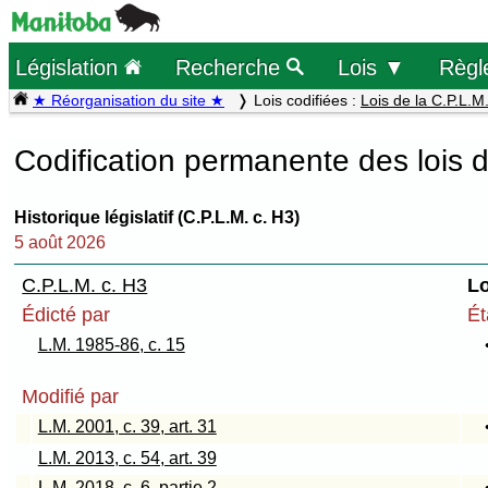
Législation
Recherche
Lois ▼
Règl
★ Réorganisation du site ★
Lois codifiées :
Lois de la C.P.L.M
Codification permanente des lois 
Historique législatif (C.P.L.M. c. H3)
5 août 2026
C.P.L.M. c. H3
Lo
Édicté par
Ét
L.M. 1985-86, c. 15
Modifié par
L.M. 2001, c. 39, art. 31
L.M. 2013, c. 54, art. 39
L.M. 2018, c. 6, partie 2