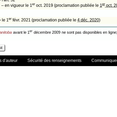
er
er
– en vigueur le 1
oct. 2019 (proclamation publiée le
1
oct. 2
er
• le 1
févr. 2021 (proclamation publiée le
4 déc. 2020
)
er
anitoba
avant le 1
décembre 2009 ne sont pas disponibles en ligne; 
.M.
s d'auteur
Sécurité des renseignements
Communiquer