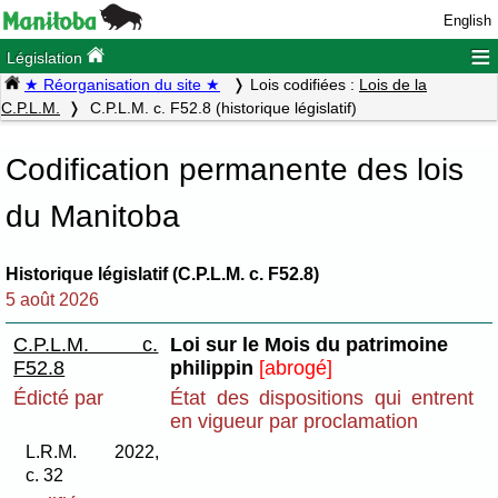
English
≡
Législation
★ Réorganisation du site ★
Lois codifiées :
Lois de la
C.P.L.M.
C.P.L.M. c. F52.8 (historique législatif)
Codification permanente des lois
du Manitoba
Historique législatif (C.P.L.M. c. F52.8)
5 août 2026
C.P.L.M. c.
Loi sur le Mois du patrimoine
F52.8
philippin
[abrogé]
Édicté par
État des dispositions qui entrent
en vigueur par proclamation
L.R.M. 2022,
c. 32