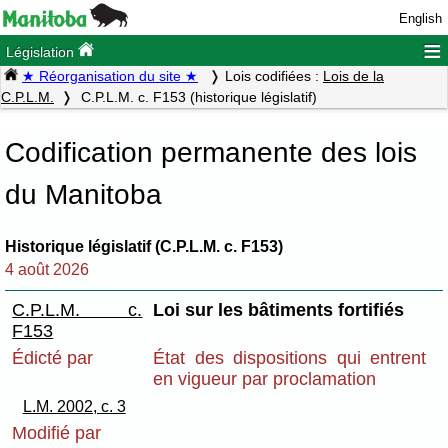
English
≡
Législation
★ Réorganisation du site ★
Lois codifiées :
Lois de la
C.P.L.M.
C.P.L.M. c. F153 (historique législatif)
Codification permanente des lois
du Manitoba
Historique législatif (C.P.L.M. c. F153)
4 août 2026
C.P.L.M. c.
Loi sur les bâtiments fortifiés
F153
Édicté par
État des dispositions qui entrent
en vigueur par proclamation
L.M. 2002, c. 3
Modifié par