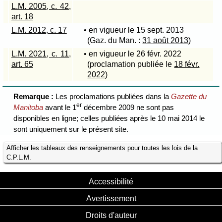
L.M. 2005, c. 42,
art. 18
L.M. 2012, c. 17
• en vigueur le 15 sept. 2013
(Gaz. du Man. :
31 août 2013
)
L.M. 2021, c. 11,
• en vigueur le 26 févr. 2022
art. 65
(proclamation publiée le
18 févr.
2022
)
Remarque :
Les proclamations publiées dans la
Gazette du
er
Manitoba
avant le 1
décembre 2009 ne sont pas
disponibles en ligne; celles publiées après le 10 mai 2014 le
sont uniquement sur le présent site.
Afficher les tableaux des renseignements pour toutes les lois de la
C.P.L.M.
Accessibilité
Avertissement
Droits d'auteur