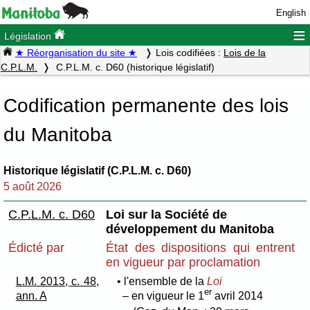
English
≡
Législation
★ Réorganisation du site ★
Lois codifiées :
Lois de la
C.P.L.M.
C.P.L.M. c. D60 (historique législatif)
Codification permanente des lois
du Manitoba
Historique législatif (C.P.L.M. c. D60)
5 août 2026
C.P.L.M. c. D60
Loi sur la Société de
développement du Manitoba
Édicté par
État des dispositions qui entrent
en vigueur par proclamation
L.M. 2013, c. 48,
• l'ensemble de la
Loi
er
ann. A
– en vigueur le 1
avril 2014