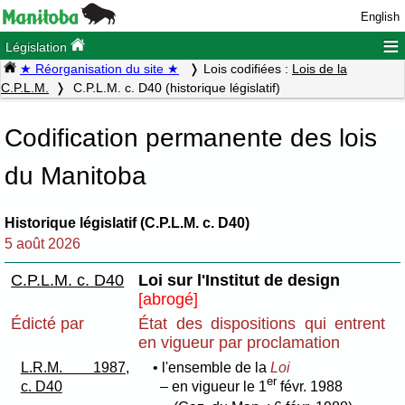
English
≡
Législation
★ Réorganisation du site ★
Lois codifiées :
Lois de la
C.P.L.M.
C.P.L.M. c. D40 (historique législatif)
Codification permanente des lois
du Manitoba
Historique législatif (C.P.L.M. c. D40)
5 août 2026
C.P.L.M. c. D40
Loi sur l'Institut de design
[abrogé]
Édicté par
État des dispositions qui entrent
en vigueur par proclamation
L.R.M. 1987,
• l'ensemble de la
Loi
er
c. D40
– en vigueur le 1
févr. 1988