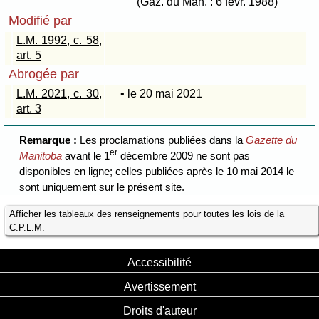
(Gaz. du Man. : 6 févr. 1988)
Modifié par
L.M. 1992, c. 58,
art. 5
Abrogée par
L.M. 2021, c. 30,
• le 20 mai 2021
art. 3
Remarque :
Les proclamations publiées dans la
Gazette du
er
Manitoba
avant le 1
décembre 2009 ne sont pas
disponibles en ligne; celles publiées après le 10 mai 2014 le
sont uniquement sur le présent site.
Afficher les tableaux des renseignements pour toutes les lois de la
C.P.L.M.
Accessibilité
Avertissement
Droits d'auteur