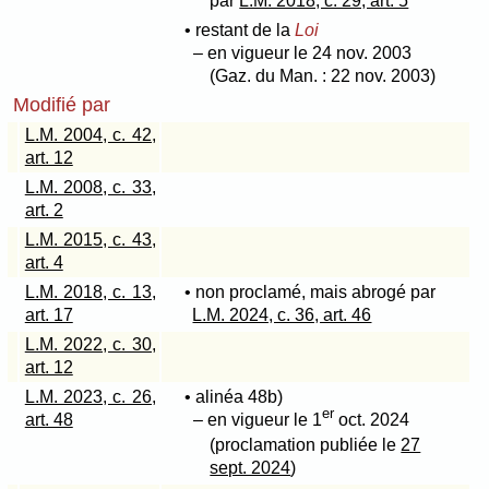
par
L.M. 2018, c. 29, art. 5
• restant de la
Loi
– en vigueur le 24 nov. 2003
(Gaz. du Man. : 22 nov. 2003)
Modifié par
L.M. 2004, c. 42,
art. 12
L.M. 2008, c. 33,
art. 2
L.M. 2015, c. 43,
art. 4
L.M. 2018, c. 13,
• non proclamé, mais abrogé par
art. 17
L.M. 2024, c. 36, art. 46
L.M. 2022, c. 30,
art. 12
L.M. 2023, c. 26,
• alinéa 48b)
er
art. 48
– en vigueur le 1
oct. 2024
(proclamation publiée le
27
sept. 2024
)