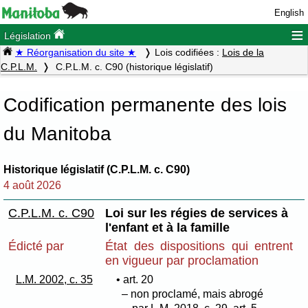
English
≡
Législation
★ Réorganisation du site ★
Lois codifiées :
Lois de la
C.P.L.M.
C.P.L.M. c. C90 (historique législatif)
Codification permanente des lois
du Manitoba
Historique législatif (C.P.L.M. c. C90)
4 août 2026
C.P.L.M. c. C90
Loi sur les régies de services à
l'enfant et à la famille
Édicté par
État des dispositions qui entrent
en vigueur par proclamation
L.M. 2002, c. 35
• art. 20
– non proclamé, mais abrogé