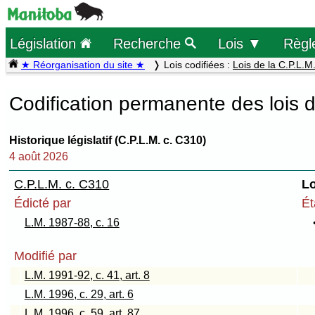
Législation
Recherche
Lois ▼
Règl
★ Réorganisation du site ★
Lois codifiées :
Lois de la C.P.L.M
Codification permanente des lois 
Historique législatif (C.P.L.M. c. C310)
4 août 2026
C.P.L.M. c. C310
Lo
Édicté par
Ét
L.M. 1987-88, c. 16
Modifié par
L.M. 1991-92, c. 41, art. 8
L.M. 1996, c. 29, art. 6
L.M. 1996, c. 59, art. 87