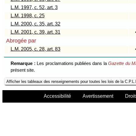
L.M. 1997, c. 52, art. 3
L.M. 1998, c. 25
L.M. 2000, c. 35, art. 32
L.M. 2001, c. 39, art. 31
Abrogée par
L.M. 2005, c. 28, art. 83
Remarque :
Les proclamations publiées dans la
Gazette du M
présent site.
Afficher les tableaux des renseignements pour toutes les lois de la C.P.L
Accessibilité
Avertissement
Droit