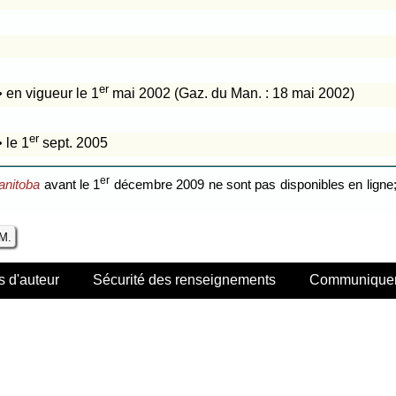
er
• en vigueur le 1
mai 2002 (Gaz. du Man. : 18 mai 2002)
er
• le 1
sept. 2005
er
anitoba
avant le 1
décembre 2009 ne sont pas disponibles en ligne; 
.M.
s d'auteur
Sécurité des renseignements
Communiquer