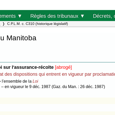
Décrets, 
ements ▼
Règles des tribunaux ▼
.
C.P.L.M. c. C310 (historique législatif)
du Manitoba
i sur l'assurance-récolte
[abrogé]
at des dispositions qui entrent en vigueur par proclamat
• l'ensemble de la
Loi
– en vigueur le 9 déc. 1987 (Gaz. du Man. : 26 déc. 1987)