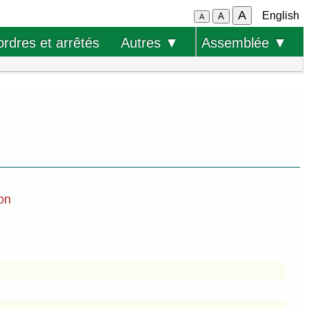
A
English
A
A
ordres et arrêtés
Autres ▼
Assemblée ▼
ion