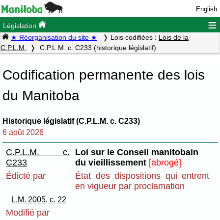
English
≡
Législation
★ Réorganisation du site ★
Lois codifiées :
Lois de la
C.P.L.M.
C.P.L.M. c. C233 (historique législatif)
Codification permanente des lois
du Manitoba
Historique législatif (C.P.L.M. c. C233)
6 août 2026
C.P.L.M. c.
Loi sur le Conseil manitobain
C233
du vieillissement
[abrogé]
Édicté par
État des dispositions qui entrent
en vigueur par proclamation
L.M. 2005, c. 22
Modifié par