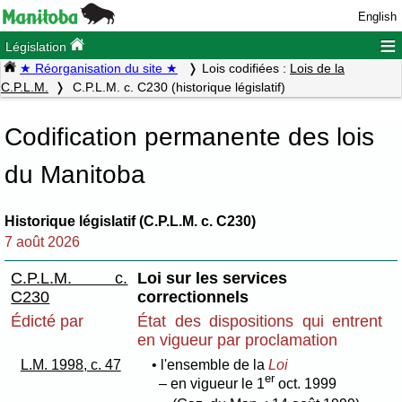
English
≡
Législation
★ Réorganisation du site ★
Lois codifiées :
Lois de la
C.P.L.M.
C.P.L.M. c. C230 (historique législatif)
Codification permanente des lois
du Manitoba
Historique législatif (C.P.L.M. c. C230)
7 août 2026
C.P.L.M. c.
Loi sur les services
C230
correctionnels
Édicté par
État des dispositions qui entrent
en vigueur par proclamation
L.M. 1998, c. 47
• l'ensemble de la
Loi
er
– en vigueur le 1
oct. 1999