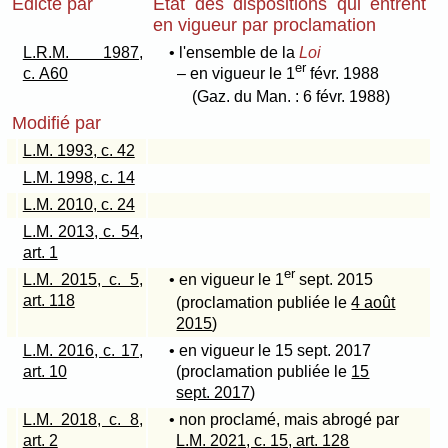
Édicté par
État des dispositions qui entrent
en vigueur par proclamation
L.R.M. 1987,
• l'ensemble de la
Loi
er
c. A60
– en vigueur le 1
févr. 1988
(Gaz. du Man. : 6 févr. 1988)
Modifié par
L.M. 1993, c. 42
L.M. 1998, c. 14
L.M. 2010, c. 24
L.M. 2013, c. 54,
art. 1
er
L.M. 2015, c. 5,
• en vigueur le 1
sept. 2015
art. 118
(proclamation publiée le
4 août
2015
)
L.M. 2016, c. 17,
• en vigueur le 15 sept. 2017
art. 10
(proclamation publiée le
15
sept. 2017
)
L.M. 2018, c. 8,
• non proclamé, mais abrogé par
art. 2
L.M. 2021, c. 15, art. 128