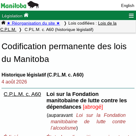
English
≡
Législation
★ Réorganisation du site ★
Lois codifiées :
Lois de la
C.P.L.M.
C.P.L.M. c. A60 (historique législatif)
Codification permanente des lois
du Manitoba
Historique législatif (C.P.L.M. c. A60)
4 août 2026
C.P.L.M. c. A60
Loi sur la Fondation
manitobaine de lutte contre les
dépendances
[abrogé]
(auparavant
Loi sur la Fondation
manitobaine de lutte contre
l'alcoolisme
)