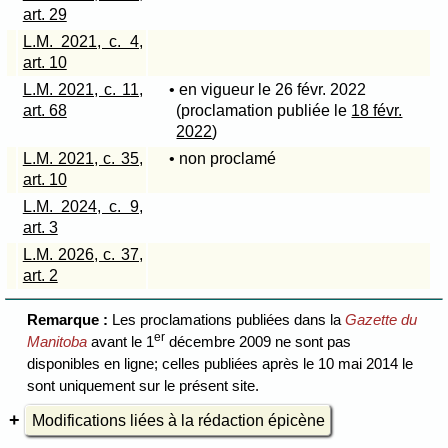
art. 29
L.M. 2021, c. 4,
art. 10
L.M. 2021, c. 11,
• en vigueur le 26 févr. 2022
art. 68
(proclamation publiée le
18 févr.
2022
)
L.M. 2021, c. 35,
• non proclamé
art. 10
L.M. 2024, c. 9,
art. 3
L.M. 2026, c. 37,
art. 2
Remarque :
Les proclamations publiées dans la
Gazette du
er
Manitoba
avant le 1
décembre 2009 ne sont pas
disponibles en ligne; celles publiées après le 10 mai 2014 le
sont uniquement sur le présent site.
Modifications liées à la rédaction épicène