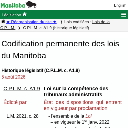
English
≡
Législation
★ Réorganisation du site ★
Lois codifiées :
Lois de la
C.P.L.M.
C.P.L.M. c. A1.9 (historique législatif)
Codification permanente des lois
du Manitoba
Historique législatif (C.P.L.M. c. A1.9)
5 août 2026
C.P.L.M. c. A1.9
Loi sur la compétence des
tribunaux administratifs
Édicté par
État des dispositions qui entrent
en vigueur par proclamation
L.M. 2021, c. 28
• l'ensemble de la
Loi
er
– en vigueur le 1
janv. 2022