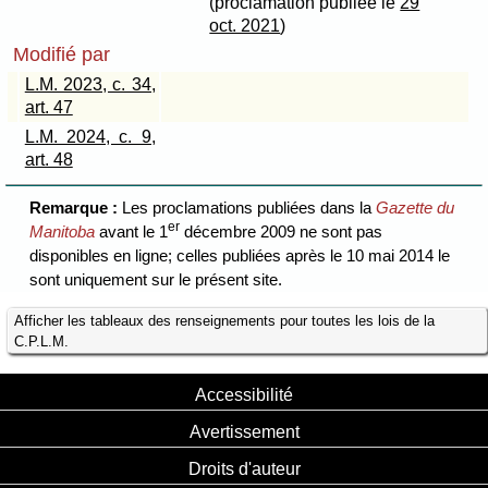
(proclamation publiée le
29
oct. 2021
)
Modifié par
L.M. 2023, c. 34,
art. 47
L.M. 2024, c. 9,
art. 48
Remarque :
Les proclamations publiées dans la
Gazette du
er
Manitoba
avant le 1
décembre 2009 ne sont pas
disponibles en ligne; celles publiées après le 10 mai 2014 le
sont uniquement sur le présent site.
Afficher les tableaux des renseignements pour toutes les lois de la
C.P.L.M.
Accessibilité
Avertissement
Droits d'auteur