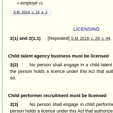
« employé »)
S.M. 2014, c. 16, s. 2
.
LICENSING
2(1) and 2(1.1)
[Repealed]
.
S.M. 2018, c. 29, s. 44
Child talent agency business must be licensed
2(2)
No person shall engage in a child talen
the person holds a licence under this Act that au
so.
Child performer recruitment must be licensed
2(3)
No person shall engage in child performe
person holds a licence under this Act that authorize