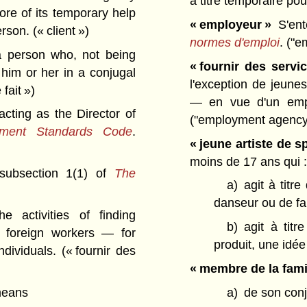
à titre temporaire pou
ore of its temporary help
« employeur »
S'ent
erson.
(« client »)
normes d'emploi
.
("e
 person who, not being
« fournir des servi
 him or her in a conjugal
l'exception de jeunes
 fait »)
— en vue d'un emplo
cting as the Director of
("employment agency
ment Standards Code
.
« jeune artiste de s
moins de 17 ans qui :
ubsection 1(1) of
The
a)
agit à titr
danseur ou de fan
 activities of finding
b)
agit à tit
r foreign workers — for
produit, une idée
ndividuals.
(« fournir des
« membre de la fami
 means
a)
de son conjo