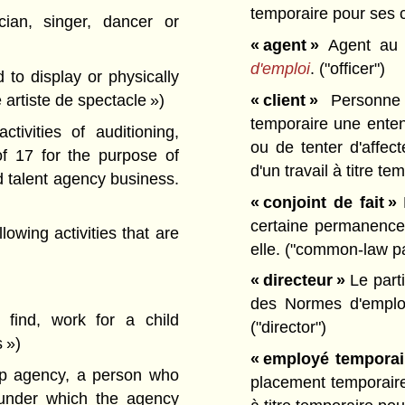
temporaire pour ses c
cian, singer, dancer or
« agent »
Agent au 
d'emploi
.
("officer")
to display or physically
 artiste de spectacle »)
« client »
Personne 
temporaire une entent
ivities of auditioning,
ou de tenter d'affec
of 17 for the purpose of
d'un travail à titre 
ld talent agency business.
« conjoint de fait »
P
certaine permanence
owing activities that are
elle.
("common-law pa
« directeur »
Le parti
des Normes d'emplo
o find, work for a child
("director")
 »)
« employé temporai
lp agency, a person who
placement temporaire 
 under which the agency