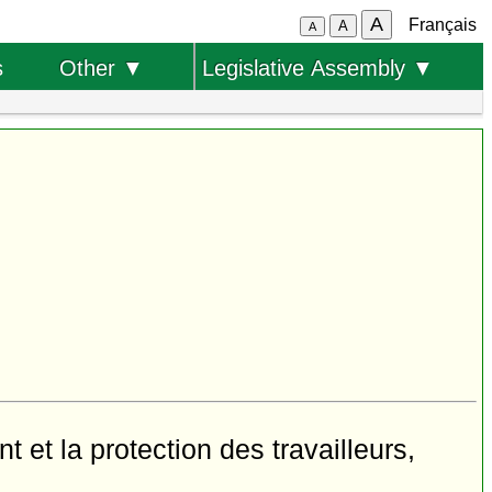
A
Français
A
A
s
Other ▼
Legislative Assembly ▼
t et la protection des travailleurs,