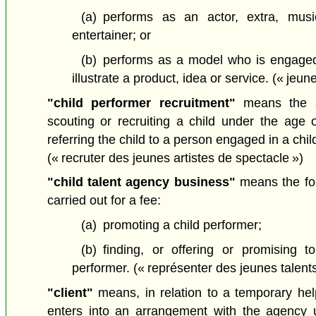
(a)
performs as an actor, extra, musi
entertainer; or
(b)
performs as a model who is engaged 
illustrate a product, idea or service.
(« jeune
"child performer recruitment"
means the act
scouting or recruiting a child under the age 
referring the child to a person engaged in a chi
(« recruter des jeunes artistes de spectacle »)
"child talent agency business"
means the foll
carried out for a fee:
(a)
promoting a child performer;
(b)
finding, or offering or promising t
performer.
(« représenter des jeunes talents
"client"
means, in relation to a temporary he
enters into an arrangement with the agency