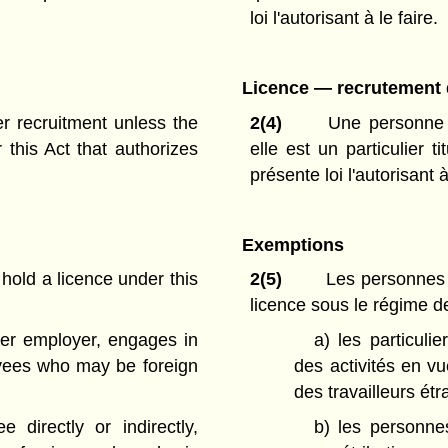
loi l'autorisant à le faire.
Licence — recrutement d
r recruitment unless the
2(4)
Une personne n
 this Act that authorizes
elle est un particulier t
présente loi l'autorisant à
Exemptions
hold a licence under this
2(5)
Les personnes s
licence sous le régime de
 her employer, engages in
a)
les particul
oyees who may be foreign
des activités en v
des travailleurs étr
 directly or indirectly,
b)
les personne