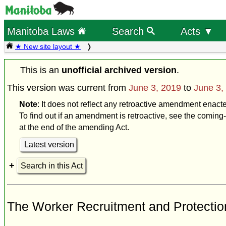
Manitoba Laws
Search
Acts ▼
★ New site layout ★
This is an
unofficial archived version
.
This version was current from
June 3, 2019
to
June 3,
Note
: It does not reflect any retroactive amendment enact
To find out if an amendment is retroactive, see the coming-
at the end of the amending Act.
Latest version
Search in this Act
The Worker Recruitment and Protectio