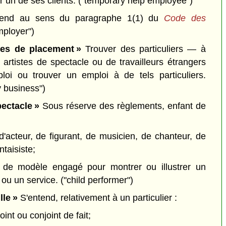
r un de ses clients.
("temporary help employee")
end au sens du paragraphe 1(1) du
Code des
mployer")
ces de placement »
Trouver des particuliers — à
 artistes de spectacle ou de travailleurs étrangers
i ou trouver un emploi à de tels particuliers.
 business")
pectacle »
Sous réserve des règlements, enfant de
e d'acteur, de figurant, de musicien, de chanteur, de
taisiste;
re de modèle engagé pour montrer ou illustrer un
 ou un service.
("child performer")
lle »
S'entend, relativement à un particulier :
int ou conjoint de fait;