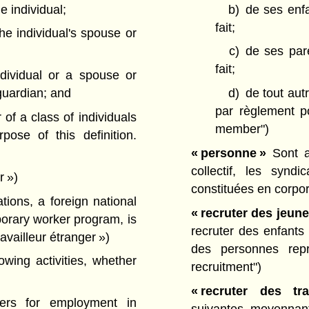
 individual;
b)
de ses enfa
fait;
 the individual's spouse or
c)
de ses pare
fait;
ndividual or a spouse or
guardian; and
d)
de tout aut
par règlement po
of a class of individuals
member")
pose of this definition.
« personne »
Sont a
collectif, les synd
r »)
constituées en corpo
tions, a foreign national
« recruter des jeune
porary worker program, is
recruter des enfants 
ravailleur étranger »)
des personnes rep
wing activities, whether
recruitment")
« recruter des tra
ers for employment in
suivantes, moyennant 