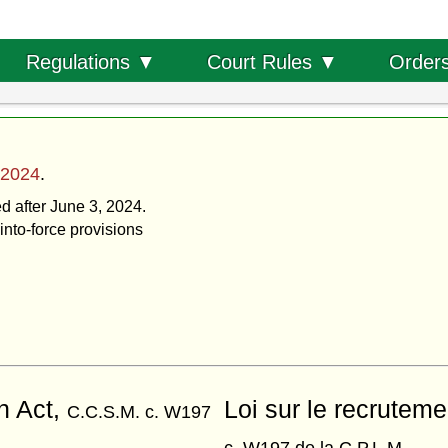
Order
Regulations ▼
Court Rules ▼
 2024
.
ed after June 3, 2024.
into-force provisions
n Act,
Loi sur le recrutemen
C.C.S.M. c. W197
c. W197 de la C.P.L.M.