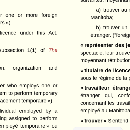
a)
trouver au 
or one or more foreign
Manitoba;
rs »)
b)
trouver un 
cence under this Act.
étranger.
("forei
« représenter des j
subsection 1(1) of
The
spectacle, leur trouve
moyennant rétributio
n, organization and
« titulaire de licenc
sous le régime de la 
r who employs one or
« travailleur étrang
them to perform temporary
étranger qui, con
lacement temporaire »)
concernant les travai
employé au Manitob
vidual employed by a
ing assigned to perform
« trouver »
S'entend 
 employé temporaire » ou