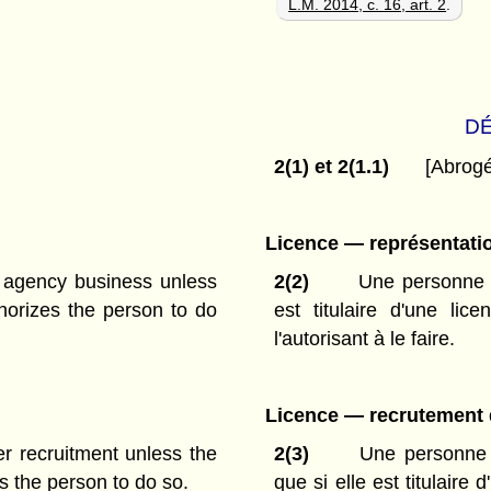
L.M. 2014, c. 16, art. 2
.
DÉ
2(1) et 2(1.1)
[Abrog
Licence — représentatio
t agency business unless
2(2)
Une personne n
thorizes the person to do
est titulaire d'une li
l'autorisant à le faire.
Licence — recrutement d
r recruitment unless the
2(3)
Une personne n
s the person to do so.
que si elle est titulaire