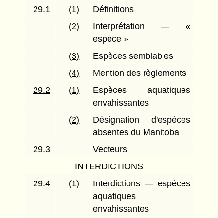
29.1
(1)
Définitions
(2)
Interprétation — «
espèce »
(3)
Espèces semblables
(4)
Mention des règlements
29.2
(1)
Espèces aquatiques
envahissantes
(2)
Désignation d'espèces
absentes du Manitoba
29.3
Vecteurs
INTERDICTIONS
29.4
(1)
Interdictions — espèces
aquatiques
envahissantes