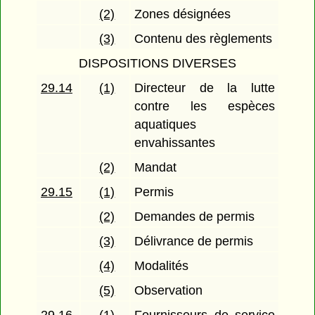
(2)
Zones désignées
(3)
Contenu des règlements
DISPOSITIONS DIVERSES
29.14
(1)
Directeur de la lutte
contre les espèces
aquatiques
envahissantes
(2)
Mandat
29.15
(1)
Permis
(2)
Demandes de permis
(3)
Délivrance de permis
(4)
Modalités
(5)
Observation