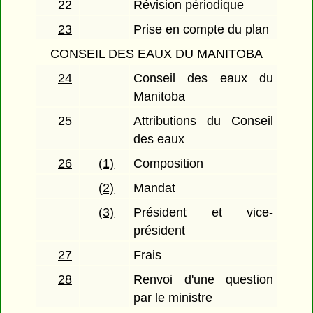
22
Révision périodique
23
Prise en compte du plan
CONSEIL DES EAUX DU MANITOBA
24
Conseil des eaux du
Manitoba
25
Attributions du Conseil
des eaux
26
(1)
Composition
(2)
Mandat
(3)
Président et vice-
président
27
Frais
28
Renvoi d'une question
par le ministre