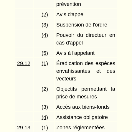
prévention
(2)
Avis d'appel
(3)
Suspension de l'ordre
(4)
Pouvoir du directeur en
cas d'appel
(5)
Avis à l'appelant
29.12
(1)
Éradication des espèces
envahissantes et des
vecteurs
(2)
Objectifs permettant la
prise de mesures
(3)
Accès aux biens-fonds
(4)
Assistance obligatoire
29.13
(1)
Zones réglementées