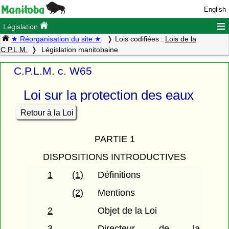
English
≡
Législation
★ Réorganisation du site ★
Lois codifiées :
Lois de la
C.P.L.M.
Législation manitobaine
C.P.L.M. c. W65
Loi sur la protection des eaux
Retour à la Loi
PARTIE 1
DISPOSITIONS INTRODUCTIVES
1
(1)
Définitions
(2)
Mentions
2
Objet de la Loi
3
Directeur de la