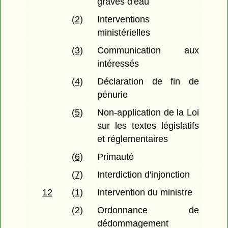
graves d'eau
(2)
Interventions
ministérielles
(3)
Communication aux
intéressés
(4)
Déclaration de fin de
pénurie
(5)
Non-application de la Loi
sur les textes législatifs
et réglementaires
(6)
Primauté
(7)
Interdiction d'injonction
12
(1)
Intervention du ministre
(2)
Ordonnance de
dédommagement