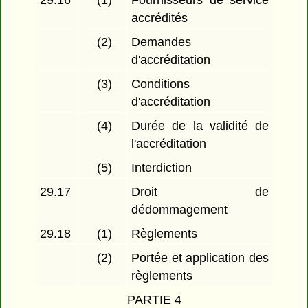
29.16
(1)
Fournisseurs de service
accrédités
(2)
Demandes
d'accréditation
(3)
Conditions
d'accréditation
(4)
Durée de la validité de
l'accréditation
(5)
Interdiction
29.17
Droit de
dédommagement
29.18
(1)
Règlements
(2)
Portée et application des
règlements
PARTIE 4