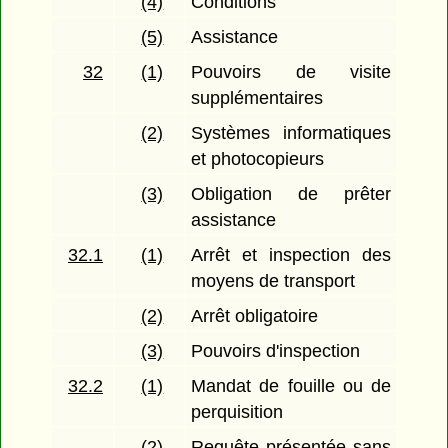
(4)
Conditions
(5)
Assistance
32
(1)
Pouvoirs de visite
supplémentaires
(2)
Systèmes informatiques
et photocopieurs
(3)
Obligation de prêter
assistance
32.1
(1)
Arrêt et inspection des
moyens de transport
(2)
Arrêt obligatoire
(3)
Pouvoirs d'inspection
32.2
(1)
Mandat de fouille ou de
perquisition
(2)
Requête présentée sans