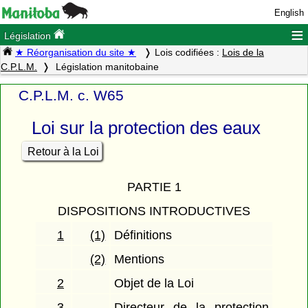
English
≡
Législation
★ Réorganisation du site ★
Lois codifiées :
Lois de la
C.P.L.M.
Législation manitobaine
C.P.L.M. c. W65
Loi sur la protection des eaux
Retour à la Loi
PARTIE 1
DISPOSITIONS INTRODUCTIVES
1
(1)
Définitions
(2)
Mentions
2
Objet de la Loi
3
Directeur de la protection