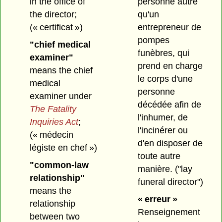
in the office of
personne autre
the director;
qu'un
(« certificat »)
entrepreneur de
pompes
"chief medical
funèbres, qui
examiner"
prend en charge
means the chief
le corps d'une
medical
personne
examiner under
décédée afin de
The Fatality
l'inhumer, de
Inquiries Act
;
l'incinérer ou
(« médecin
d'en disposer de
légiste en chef »)
toute autre
"common-law
manière.
("lay
relationship"
funeral director")
means the
« erreur »
relationship
Renseignement
between two