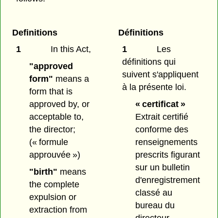
Definitions
Définitions
1
In this Act,
1
Les
définitions qui
"approved
suivent s'appliquent
form"
means a
à la présente loi.
form that is
approved by, or
« certificat »
acceptable to,
Extrait certifié
the director;
conforme des
(« formule
renseignements
approuvée »)
prescrits figurant
sur un bulletin
"birth"
means
d'enregistrement
the complete
classé au
expulsion or
bureau du
extraction from