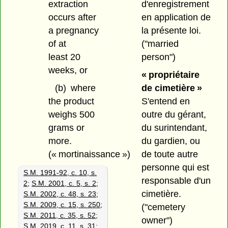
d'enregistrement
extraction
en application de
occurs after
la présente loi.
a pregnancy
("married
of at
person")
least 20
weeks, or
« propriétaire
de cimetière »
(b)
where
S'entend en
the product
outre du gérant,
weighs 500
du surintendant,
grams or
du gardien, ou
more.
de toute autre
(« mortinaissance »)
personne qui est
S.M. 1991-92, c. 10, s.
responsable d'un
2
;
S.M. 2001, c. 5, s. 2
;
cimetière.
S.M. 2002, c. 48, s. 23
;
S.M. 2009, c. 15, s. 250
;
("cemetery
S.M. 2011, c. 35, s. 52
;
owner")
S.M. 2019, c. 11, s. 31
;