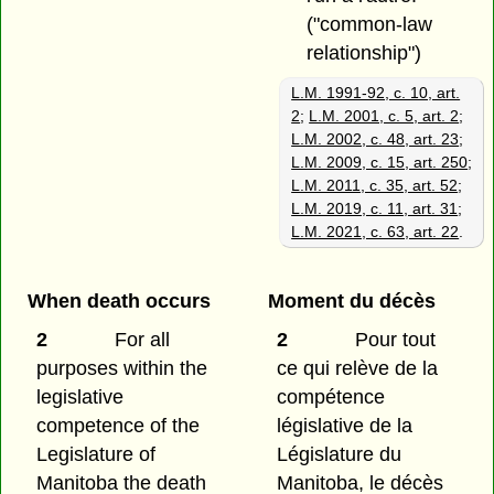
("common-law
relationship")
L.M. 1991-92, c. 10, art.
2
;
L.M. 2001, c. 5, art. 2
;
L.M. 2002, c. 48, art. 23
;
L.M. 2009, c. 15, art. 250
;
L.M. 2011, c. 35, art. 52
;
L.M. 2019, c. 11, art. 31
;
L.M. 2021, c. 63, art. 22
.
When death occurs
Moment du décès
2
For all
2
Pour tout
purposes within the
ce qui relève de la
legislative
compétence
competence of the
législative de la
Legislature of
Législature du
Manitoba the death
Manitoba, le décès