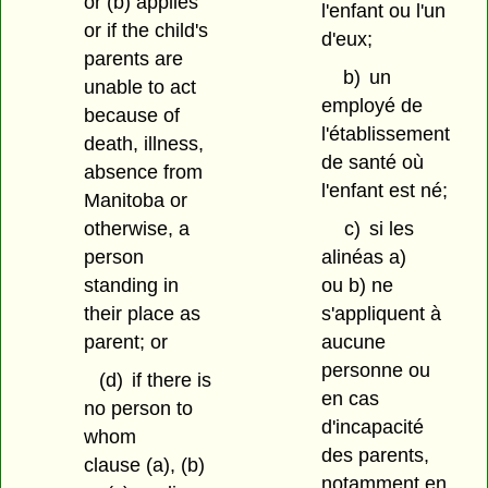
or (b) applies
l'enfant ou l'un
or if the child's
d'eux;
parents are
b)
un
unable to act
employé de
because of
l'établissement
death, illness,
de santé où
absence from
l'enfant est né;
Manitoba or
otherwise, a
c)
si les
person
alinéas a)
standing in
ou b) ne
their place as
s'appliquent à
parent; or
aucune
personne ou
(d)
if there is
en cas
no person to
d'incapacité
whom
des parents,
clause (a), (b)
notamment en