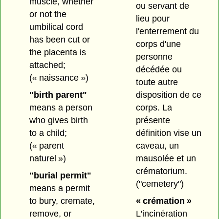
muscle, whether
ou servant de
or not the
lieu pour
umbilical cord
l'enterrement du
has been cut or
corps d'une
the placenta is
personne
attached;
décédée ou
(« naissance »)
toute autre
"birth parent"
disposition de ce
means a person
corps. La
who gives birth
présente
to a child;
définition vise un
(« parent
caveau, un
naturel »)
mausolée et un
crématorium.
"burial permit"
("cemetery")
means a permit
to bury, cremate,
« crémation »
remove, or
L'incinération