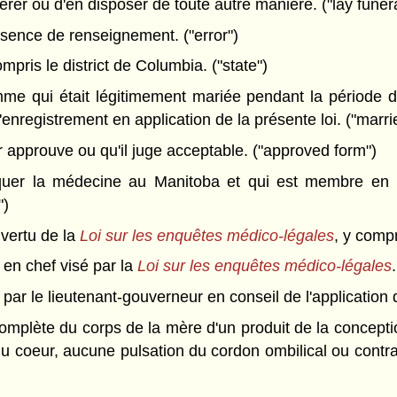
érer ou d'en disposer de toute autre manière. ("lay funera
sence de renseignement. ("error")
mpris le district de Columbia. ("state")
me qui était légitimement mariée pendant la période d
d'enregistrement en application de la présente loi. ("mar
 approuve ou qu'il juge acceptable. ("approved form")
quer la médecine au Manitoba et qui est membre en 
")
vertu de la
Loi sur les enquêtes médico-légales
, y comp
en chef visé par la
Loi sur les enquêtes médico-légales
r le lieutenant-gouverneur en conseil de l'application de
complète du corps de la mère d'un produit de la concepti
du coeur, aucune pulsation du cordon ombilical ou contra