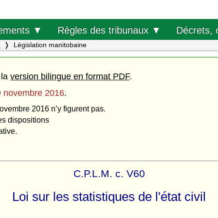
Décrets, 
ements ▼
Règles des tribunaux ▼
.
Législation manitobaine
 la
version bilingue en format PDF
.
9 novembre 2016
.
novembre 2016 n’y figurent pas.
es dispositions
ative.
C.P.L.M. c. V60
Loi sur les statistiques de l'état civil