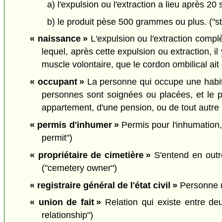
a) l'expulsion ou l'extraction a lieu après 
b) le produit pèse 500 grammes ou plus. ("stil
« naissance »
L'expulsion ou l'extraction comp
lequel, après cette expulsion ou extraction, i
muscle volontaire, que le cordon ombilical ait
« occupant »
La personne qui occupe une habita
personnes sont soignées ou placées, et le pr
appartement, d'une pension, ou de tout autr
« permis d'inhumer »
Permis pour l'inhumation, 
permit")
« propriétaire de cimetière »
S'entend en outre
("cemetery owner")
« registraire général de l'état civil »
Personne no
« union de fait »
Relation qui existe entre deu
relationship")