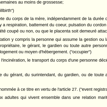
20 semaines au moins de grossesse;
lbirth")
lète du corps de la mère, indépendamment de la durée d
l y a respiration, battement du coeur, pulsation du cordo
 été coupé ou non, ou que le placenta soit demeuré attach
tion y compris la personne qui assume la gestion ou la
opriétaire, le gérant, le gardien ou toute autre person
e logement ou moyen d'hébergement. ("occupier")
l'incinération, le transport du corps d'une personne décé
 du gérant, du surintendant, du gardien, ou de toute a
mmée à ce titre en vertu de l'article 27. ("event registra
x adultes qui vivent ensemble dans une relation marit