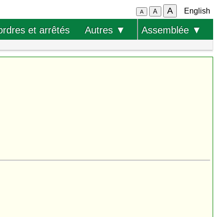
A
English
A
A
ordres et arrêtés
Autres ▼
Assemblée ▼