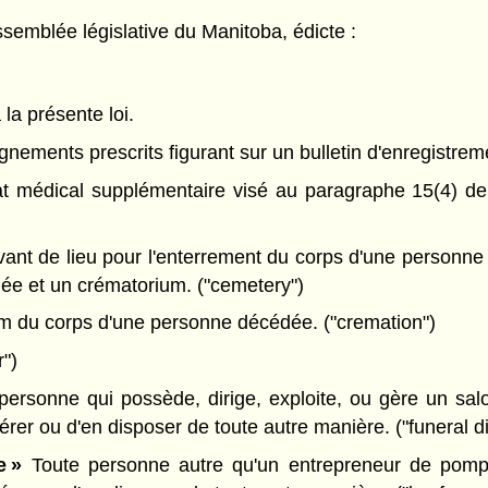
semblée législative du Manitoba, édicte :
 la présente loi.
gnements prescrits figurant sur un bulletin d'enregistreme
cat médical supplémentaire visé au paragraphe 15(4) d
vant de lieu pour l'enterrement du corps d'une personne
lée et un crématorium. ("cemetery")
um du corps d'une personne décédée. ("cremation")
r")
ersonne qui possède, dirige, exploite, ou gère un sal
érer ou d'en disposer de toute autre manière. ("funeral di
e »
Toute personne autre qu'un entrepreneur de pompe