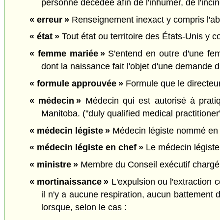
personne décédée afin de l'inhumer, de l'incin
« erreur »
Renseignement inexact y compris l'ab
« état »
Tout état ou territoire des États-Unis y co
« femme mariée »
S'entend en outre d'une fem
dont la naissance fait l'objet d'une demande 
« formule approuvée »
Formule que le directeur
« médecin »
Médecin qui est autorisé à prati
Manitoba. ("duly qualified medical practitioner
« médecin légiste »
Médecin légiste nommé en 
« médecin légiste en chef »
Le médecin légiste 
« ministre »
Membre du Conseil exécutif chargé pa
« mortinaissance »
L'expulsion ou l'extraction 
il n'y a aucune respiration, aucun battement 
lorsque, selon le cas :