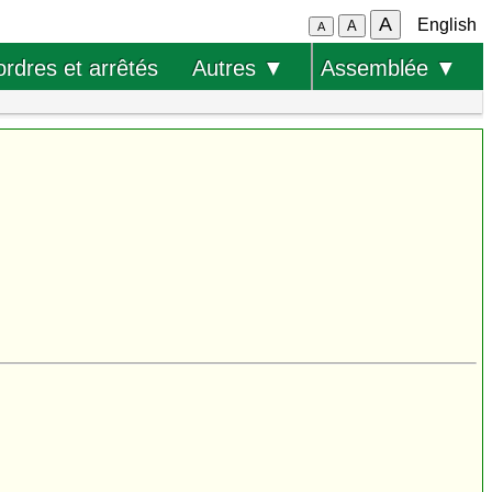
A
English
A
A
ordres et arrêtés
Autres ▼
Assemblée ▼