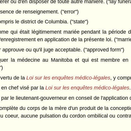
érer ou d'en disposer de toute autre manière. ("lay funera
sence de renseignement. ("error")
mpris le district de Columbia. ("state")
me qui était légitimement mariée pendant la période d
d'enregistrement en application de la présente loi. ("mar
 approuve ou qu'il juge acceptable. ("approved form")
quer la médecine au Manitoba et qui est membre en 
")
vertu de la
Loi sur les enquêtes médico-légales
, y comp
en chef visé par la
Loi sur les enquêtes médico-légales
r le lieutenant-gouverneur en conseil de l'application de
complète du corps de la mère d'un produit de la concepti
du coeur, aucune pulsation du cordon ombilical ou contra