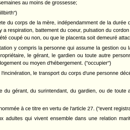
20 semaines au moins de grossesse;
lbirth")
lète du corps de la mère, indépendamment de la durée d
l y a respiration, battement du coeur, pulsation du cordo
 été coupé ou non, ou que le placenta soit demeuré attach
tion y compris la personne qui assume la gestion ou la
opriétaire, le gérant, le gardien ou toute autre person
e logement ou moyen d'hébergement. ("occupier")
l'incinération, le transport du corps d'une personne décé
 du gérant, du surintendant, du gardien, ou de toute a
mmée à ce titre en vertu de l'article 27. ("event registra
x adultes qui vivent ensemble dans une relation marit