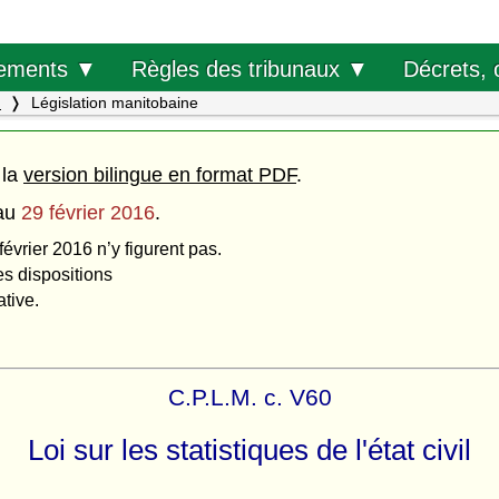
Décrets, 
ements ▼
Règles des tribunaux ▼
.
Législation manitobaine
 la
version bilingue en format PDF
.
au
29 février 2016
.
février 2016 n’y figurent pas.
es dispositions
ative.
C.P.L.M. c. V60
Loi sur les statistiques de l'état civil