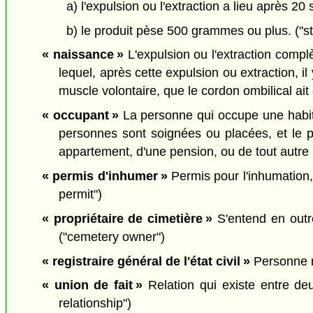
a) l'expulsion ou l'extraction a lieu après 
b) le produit pèse 500 grammes ou plus. ("stil
« naissance »
L'expulsion ou l'extraction comp
lequel, après cette expulsion ou extraction, i
muscle volontaire, que le cordon ombilical ait
« occupant »
La personne qui occupe une habita
personnes sont soignées ou placées, et le pr
appartement, d'une pension, ou de tout autr
« permis d'inhumer »
Permis pour l'inhumation, 
permit")
« propriétaire de cimetière »
S'entend en outre
("cemetery owner")
« registraire général de l'état civil »
Personne no
« union de fait »
Relation qui existe entre deu
relationship")