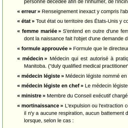
personne décédée afin de l'inhumer, de l'incin
« erreur »
Renseignement inexact y compris l'ab
« état »
Tout état ou territoire des États-Unis y co
« femme mariée »
S'entend en outre d'une fem
dont la naissance fait l'objet d'une demande 
« formule approuvée »
Formule que le directeur
« médecin »
Médecin qui est autorisé à prati
Manitoba. ("duly qualified medical practitioner
« médecin légiste »
Médecin légiste nommé en 
« médecin légiste en chef »
Le médecin légiste 
« ministre »
Membre du Conseil exécutif chargé pa
« mortinaissance »
L'expulsion ou l'extraction 
il n'y a aucune respiration, aucun battement 
lorsque, selon le cas :