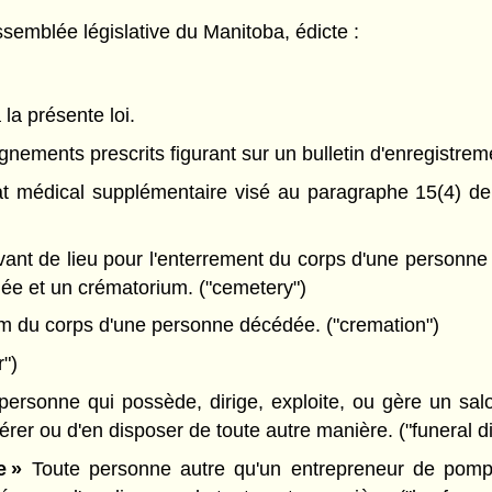
semblée législative du Manitoba, édicte :
 la présente loi.
gnements prescrits figurant sur un bulletin d'enregistreme
cat médical supplémentaire visé au paragraphe 15(4) d
vant de lieu pour l'enterrement du corps d'une personne
lée et un crématorium. ("cemetery")
um du corps d'une personne décédée. ("cremation")
r")
ersonne qui possède, dirige, exploite, ou gère un sal
érer ou d'en disposer de toute autre manière. ("funeral di
e »
Toute personne autre qu'un entrepreneur de pompe