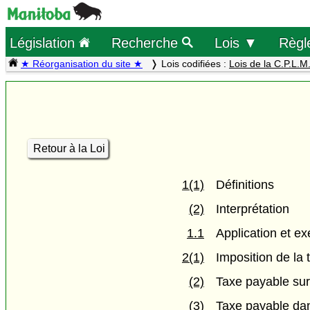
Législation
Recherche
Lois ▼
Règl
★ Réorganisation du site ★
Lois codifiées :
Lois de la C.P.L.M
Retour à la Loi
1(1)
Définitions
(2)
Interprétation
1.1
Application et ex
2(1)
Imposition de la 
(2)
Taxe payable sur
(3)
Taxe payable dan