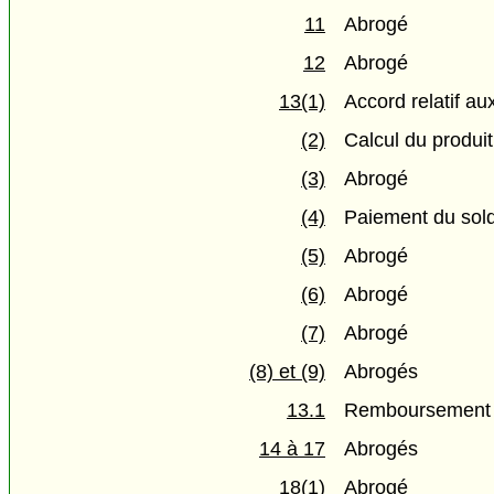
11
Abrogé
12
Abrogé
13(1)
Accord relatif au
(2)
Calcul du produit
(3)
Abrogé
(4)
Paiement du sold
(5)
Abrogé
(6)
Abrogé
(7)
Abrogé
(8) et (9)
Abrogés
13.1
Remboursement 
14 à 17
Abrogés
18(1)
Abrogé