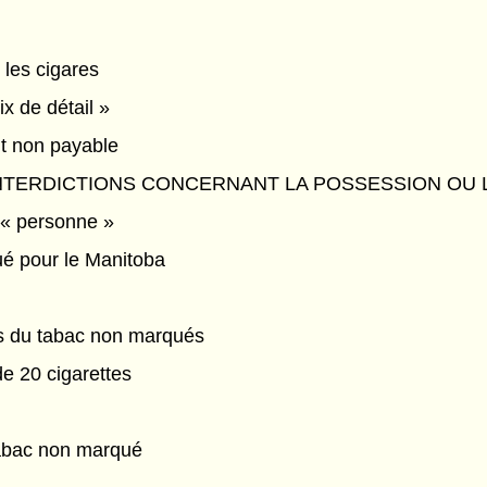
 les cigares
ix de détail »
nt non payable
NTERDICTIONS CONCERNANT LA POSSESSION OU 
e « personne »
é pour le Manitoba
ts du tabac non marqués
e 20 cigarettes
abac non marqué