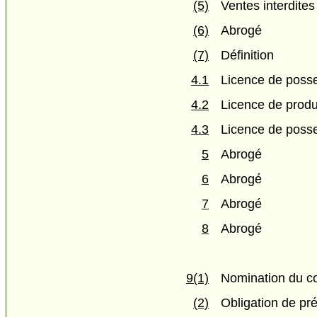
(5)
Ventes interdites
(6)
Abrogé
(7)
Définition
4.1
Licence de poss
4.2
Licence de produ
4.3
Licence de posse
5
Abrogé
6
Abrogé
7
Abrogé
8
Abrogé
9(1)
Nomination du co
(2)
Obligation de pr