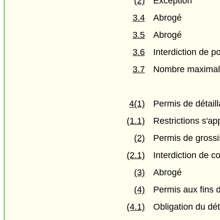
(2)
Exception
3.4
Abrogé
3.5
Abrogé
3.6
Interdiction de 
3.7
Nombre maximal 
4(1)
Permis de détaill
(1.1)
Restrictions s'ap
(2)
Permis de grossi
(2.1)
Interdiction de c
(3)
Abrogé
(4)
Permis aux fins d
(4.1)
Obligation du dét