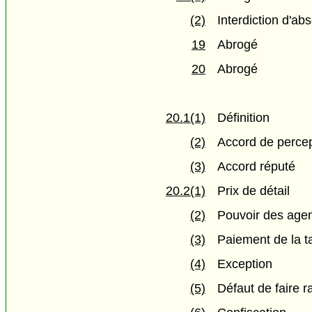
(2)
Interdiction d'ab
19
Abrogé
20
Abrogé
20.1(1)
Définition
(2)
Accord de percep
(3)
Accord réputé
20.2(1)
Prix de détail
(2)
Pouvoir des agen
(3)
Paiement de la t
(4)
Exception
(5)
Défaut de faire r