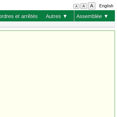
A
English
A
A
ordres et arrêtés
Autres ▼
Assemblée ▼