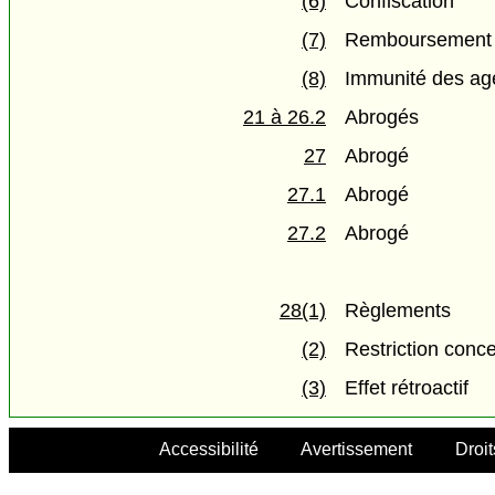
(6)
Confiscation
(7)
Remboursement e
(8)
Immunité des age
21 à 26.2
Abrogés
27
Abrogé
27.1
Abrogé
27.2
Abrogé
28(1)
Règlements
(2)
Restriction conc
(3)
Effet rétroactif
Accessibilité
Avertissement
Droit