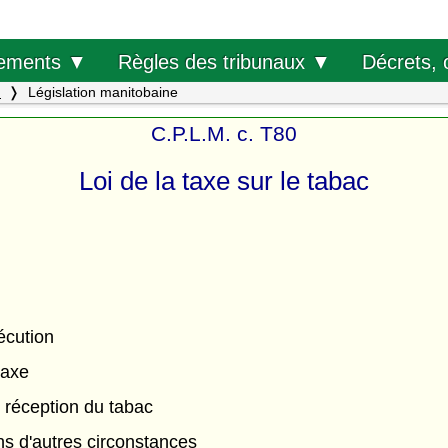
Décrets, 
ements ▼
Règles des tribunaux ▼
.
Législation manitobaine
C.P.L.M. c. T80
Loi de la taxe sur le tabac
écution
taxe
 réception du tabac
s d'autres circonstances