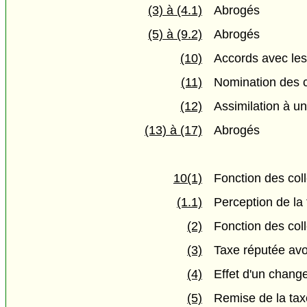
(3) à (4.1)
Abrogés
(5) à (9.2)
Abrogés
(10)
Accords avec les
(11)
Nomination des c
(12)
Assimilation à un
(13) à (17)
Abrogés
10(1)
Fonction des col
(1.1)
Perception de la 
(2)
Fonction des coll
(3)
Taxe réputée avoi
(4)
Effet d'un chang
(5)
Remise de la tax