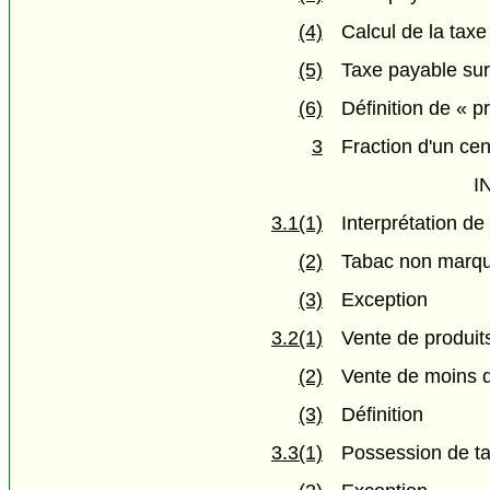
(4)
Calcul de la taxe
(5)
Taxe payable sur
(6)
Définition de « pr
3
Fraction d'un ce
I
3.1(1)
Interprétation d
(2)
Tabac non marqu
(3)
Exception
3.2(1)
Vente de produi
(2)
Vente de moins d
(3)
Définition
3.3(1)
Possession de t