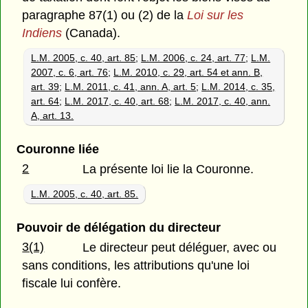
paragraphe 87(1) ou (2) de la
Loi sur les
Indiens
(Canada).
L.M. 2005, c. 40, art. 85
;
L.M. 2006, c. 24, art. 77
;
L.M.
2007, c. 6, art. 76
;
L.M. 2010, c. 29, art. 54 et ann. B,
art. 39
;
L.M. 2011, c. 41, ann. A, art. 5
;
L.M. 2014, c. 35,
art. 64
;
L.M. 2017, c. 40, art. 68
;
L.M. 2017, c. 40, ann.
A, art. 13.
Couronne liée
2
La présente loi lie la Couronne.
L.M. 2005, c. 40, art. 85.
Pouvoir de délégation du directeur
3(1)
Le directeur peut déléguer, avec ou
sans conditions, les attributions qu'une loi
fiscale lui confère.