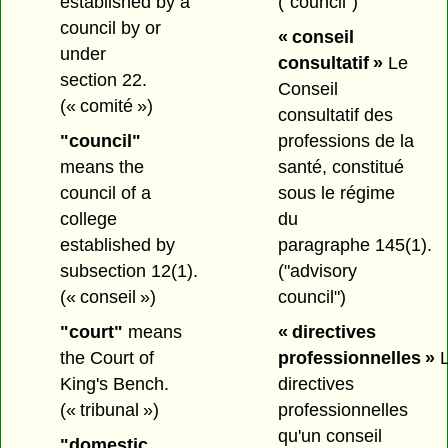
established by a
("council")
council by or
« conseil
under
consultatif »
Le
section 22.
Conseil
(« comité »)
consultatif des
"council"
professions de la
means the
santé, constitué
council of a
sous le régime
college
du
established by
paragraphe 145(1).
subsection 12(1).
("advisory
(« conseil »)
council")
"court"
means
« directives
the Court of
professionnelles »
L
King's Bench.
directives
(« tribunal »)
professionnelles
qu'un conseil
"domestic