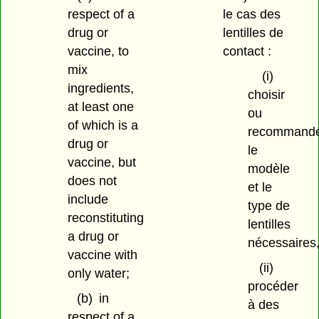
respect of a
le cas des
drug or
lentilles de
vaccine, to
contact :
mix
(i)
ingredients,
choisir
at least one
ou
of which is a
recommand
drug or
le
vaccine, but
modèle
does not
et le
include
type de
reconstituting
lentilles
a drug or
nécessaires
vaccine with
(ii)
only water;
procéder
(b)
in
à des
respect of a