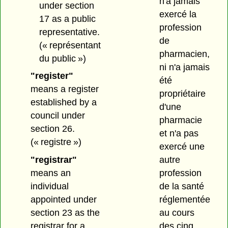
n'a jamais
under section
exercé la
17 as a public
profession
representative.
de
(« représentant
pharmacien,
du public »)
ni n'a jamais
"register"
été
means a register
propriétaire
established by a
d'une
council under
pharmacie
section 26.
et n'a pas
(« registre »)
exercé une
autre
"registrar"
profession
means an
de la santé
individual
réglementée
appointed under
au cours
section 23 as the
des cinq
registrar for a