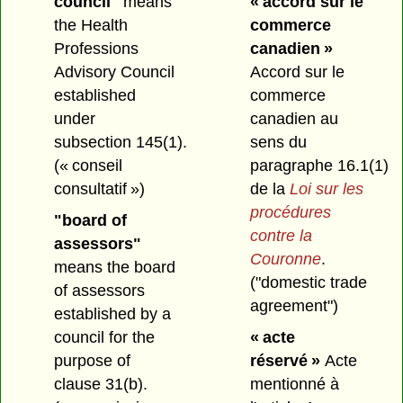
council"
means
« accord sur le
the Health
commerce
Professions
canadien »
Advisory Council
Accord sur le
established
commerce
under
canadien au
subsection 145(1).
sens du
(« conseil
paragraphe 16.1(1)
consultatif »)
de la
Loi sur les
procédures
"board of
contre la
assessors"
Couronne
.
means the board
("domestic trade
of assessors
agreement")
established by a
council for the
« acte
purpose of
réservé »
Acte
clause 31(b).
mentionné à