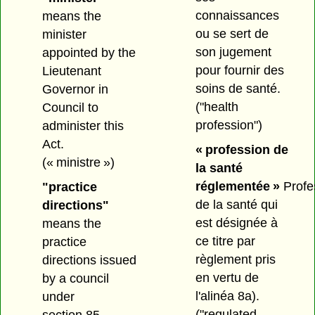
connaissances
means the
ou se sert de
minister
son jugement
appointed by the
pour fournir des
Lieutenant
soins de santé.
Governor in
("health
Council to
profession")
administer this
Act.
« profession de
(« ministre »)
la santé
réglementée »
Profe
"practice
de la santé qui
directions"
est désignée à
means the
ce titre par
practice
règlement pris
directions issued
en vertu de
by a council
l'alinéa 8a).
under
("regulated
section 85.