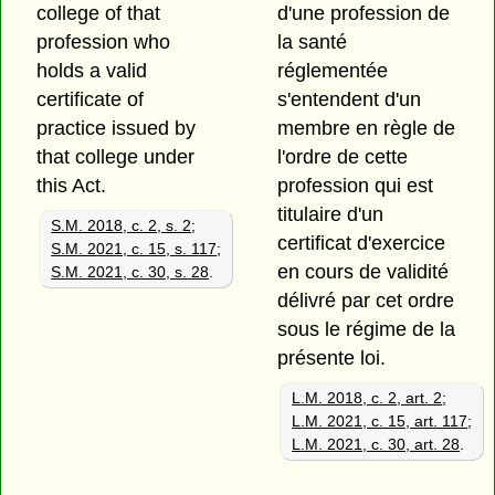
college of that
d'une profession de
profession who
la santé
holds a valid
réglementée
certificate of
s'entendent d'un
practice issued by
membre en règle de
that college under
l'ordre de cette
this Act.
profession qui est
titulaire d'un
S.M. 2018, c. 2, s. 2
;
certificat d'exercice
S.M. 2021, c. 15, s. 117
;
en cours de validité
S.M. 2021, c. 30, s. 28
.
délivré par cet ordre
sous le régime de la
présente loi.
L.M. 2018, c. 2, art. 2
;
L.M. 2021, c. 15, art. 117
;
L.M. 2021, c. 30, art. 28
.