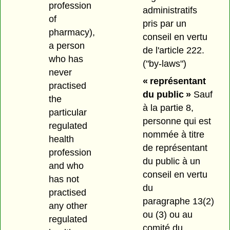
profession
administratifs
of
pris par un
pharmacy),
conseil en vertu
a person
de l'article 222.
who has
("by-laws")
never
« représentant
practised
du public »
Sauf
the
à la partie 8,
particular
personne qui est
regulated
nommée à titre
health
de représentant
profession
du public à un
and who
conseil en vertu
has not
du
practised
paragraphe 13(2)
any other
ou (3) ou au
regulated
comité du