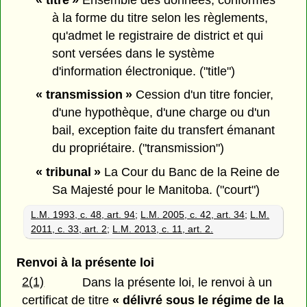
à la forme du titre selon les règlements,
qu'admet le registraire de district et qui
sont versées dans le système
d'information électronique. ("title")
« transmission »
Cession d'un titre foncier,
d'une hypothèque, d'une charge ou d'un
bail, exception faite du transfert émanant
du propriétaire. ("transmission")
« tribunal »
La Cour du Banc de la Reine de
Sa Majesté pour le Manitoba. ("court")
L.M. 1993, c. 48, art. 94
;
L.M. 2005, c. 42, art. 34
;
L.M.
2011, c. 33, art. 2
;
L.M. 2013, c. 11, art. 2.
Renvoi à la présente loi
2(1)
Dans la présente loi, le renvoi à un
certificat de titre
« délivré sous le régime de la