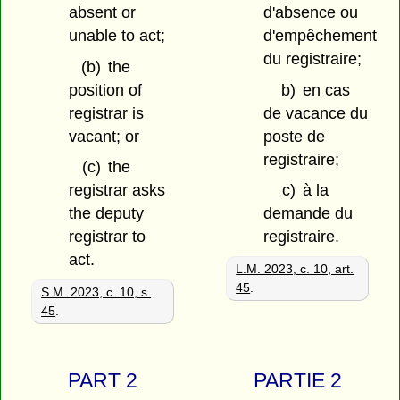
absent or
d'absence ou
unable to act;
d'empêchement
du registraire;
(b)
the
position of
b)
en cas
registrar is
de vacance du
vacant; or
poste de
registraire;
(c)
the
registrar asks
c)
à la
the deputy
demande du
registrar to
registraire.
act.
L.M. 2023, c. 10, art.
45
.
S.M. 2023, c. 10, s.
45
.
PART 2
PARTIE 2