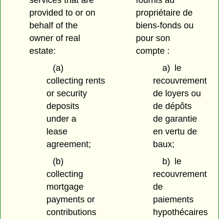
services that are
fournis au
provided to or on
propriétaire de
behalf of the
biens-fonds ou
owner of real
pour son
estate:
compte :
(a)
a)
le
collecting rents
recouvrement
or security
de loyers ou
deposits
de dépôts
under a
de garantie
lease
en vertu de
agreement;
baux;
(b)
b)
le
collecting
recouvrement
mortgage
de
payments or
paiements
contributions
hypothécaires