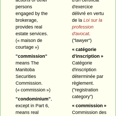
actions of other
d'un certificat
persons
d'exercice
engaged by the
délivré en vertu
brokerage,
de la
Loi sur la
provides real
profession
estate services.
d'avocat
.
(« maison de
("lawyer")
courtage »)
« catégorie
"commission"
d'inscription »
means The
Catégorie
Manitoba
d'inscription
Securities
déterminée par
Commission.
règlement.
(« commission »)
("registration
category")
"condominium"
,
except in Part 6,
« commission »
means real
Commission des