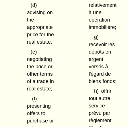
relativement
(d)
à une
advising on
opération
the
immobilière;
appropriate
price for the
g)
real estate;
recevoir les
dépôts en
(e)
argent
negotiating
versés à
the price or
l'égard de
other terms
biens-fonds;
of a trade in
real estate;
h)
offrir
tout autre
(f)
service
presenting
prévu par
offers to
règlement.
purchase or