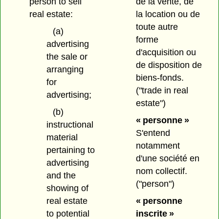
person to sell
de la vente, de
real estate:
la location ou de
toute autre
(a)
forme
advertising
d'acquisition ou
the sale or
de disposition de
arranging
biens-fonds.
for
("trade in real
advertising;
estate")
(b)
« personne »
instructional
S'entend
material
notamment
pertaining to
d'une société en
advertising
nom collectif.
and the
("person")
showing of
real estate
« personne
to potential
inscrite »