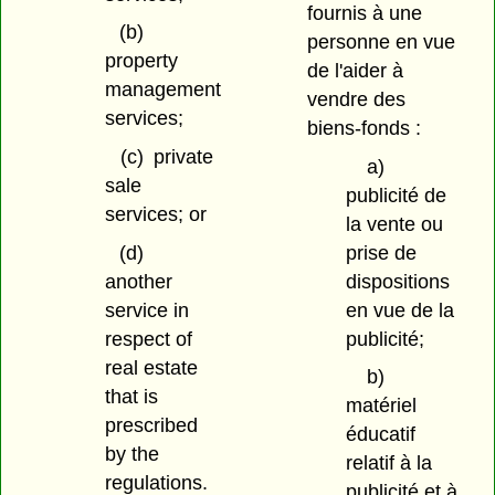
fournis à une
(b)
personne en vue
property
de l'aider à
management
vendre des
services;
biens-fonds :
(c)
private
a)
sale
publicité de
services; or
la vente ou
prise de
(d)
dispositions
another
en vue de la
service in
publicité;
respect of
real estate
b)
that is
matériel
prescribed
éducatif
by the
relatif à la
regulations.
publicité et à