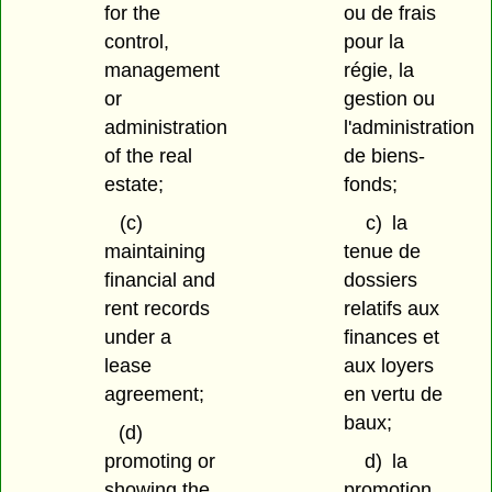
for the
ou de frais
control,
pour la
management
régie, la
or
gestion ou
administration
l'administration
of the real
de biens-
estate;
fonds;
(c)
c)
la
maintaining
tenue de
financial and
dossiers
rent records
relatifs aux
under a
finances et
lease
aux loyers
agreement;
en vertu de
baux;
(d)
promoting or
d)
la
showing the
promotion