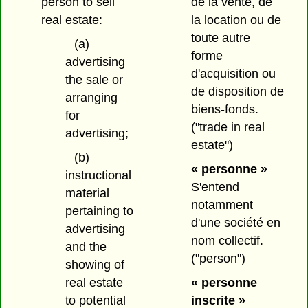
person to sell
de la vente, de
real estate:
la location ou de
toute autre
(a)
forme
advertising
d'acquisition ou
the sale or
de disposition de
arranging
biens-fonds.
for
("trade in real
advertising;
estate")
(b)
« personne »
instructional
S'entend
material
notamment
pertaining to
d'une société en
advertising
nom collectif.
and the
("person")
showing of
real estate
« personne
to potential
inscrite »