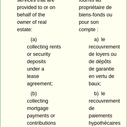
services that are
fournis au
provided to or on
propriétaire de
behalf of the
biens-fonds ou
owner of real
pour son
estate:
compte :
(a)
a)
le
collecting rents
recouvrement
or security
de loyers ou
deposits
de dépôts
under a
de garantie
lease
en vertu de
agreement;
baux;
(b)
b)
le
collecting
recouvrement
mortgage
de
payments or
paiements
contributions
hypothécaires