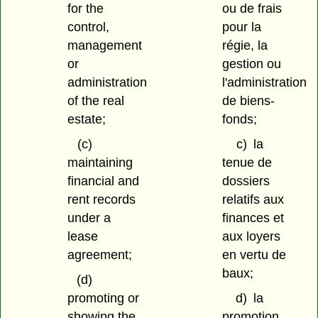
for the
ou de frais
control,
pour la
management
régie, la
or
gestion ou
administration
l'administration
of the real
de biens-
estate;
fonds;
(c)
c)
la
maintaining
tenue de
financial and
dossiers
rent records
relatifs aux
under a
finances et
lease
aux loyers
agreement;
en vertu de
baux;
(d)
promoting or
d)
la
showing the
promotion