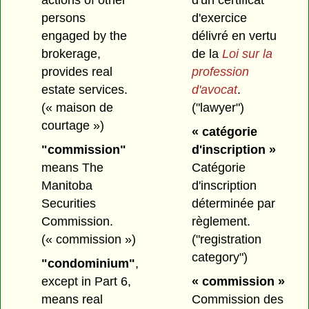
actions of other
d'un certificat
persons
d'exercice
engaged by the
délivré en vertu
brokerage,
de la
Loi sur la
provides real
profession
estate services.
d'avocat
.
(« maison de
("lawyer")
courtage »)
« catégorie
"commission"
d'inscription »
means The
Catégorie
Manitoba
d'inscription
Securities
déterminée par
Commission.
règlement.
(« commission »)
("registration
category")
"condominium"
,
except in Part 6,
« commission »
means real
Commission des