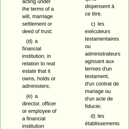
acting under
dispensent à
the terms of a
ce titre.
will, marriage
settlement or
c)
les
deed of trust;
exécuteurs
testamentaires
(d)
a
ou
financial
administrateurs
institution, in
agissant aux
relation to real
termes d'un
estate that it
testament,
owns, holds or
d'un contrat de
administers;
mariage ou
(e)
a
d'un acte de
director, officer
fiducie;
or employee of
d)
les
a financial
établissements
institution