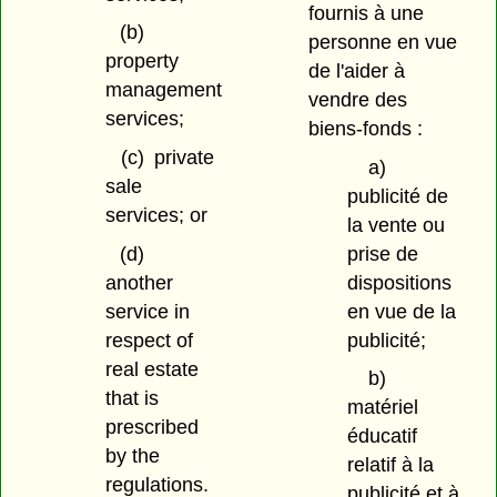
fournis à une
(b)
personne en vue
property
de l'aider à
management
vendre des
services;
biens-fonds :
(c)
private
a)
sale
publicité de
services; or
la vente ou
prise de
(d)
dispositions
another
en vue de la
service in
publicité;
respect of
real estate
b)
that is
matériel
prescribed
éducatif
by the
relatif à la
regulations.
publicité et à