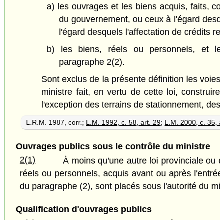
a) les ouvrages et les biens acquis, faits, 
du gouvernement, ou ceux à l'égard desqu
l'égard desquels l'affectation de crédits 
b) les biens, réels ou personnels, et l
paragraphe 2(2).
Sont exclus de la présente définition les voie
ministre fait, en vertu de cette loi, constru
l'exception des terrains de stationnement, des
L.R.M. 1987, corr.;
L.M. 1992, c. 58, art. 29
;
L.M. 2000, c. 35, 
Ouvrages publics sous le contrôle du ministre
2(1)
À moins qu'une autre loi provinciale ou
réels ou personnels, acquis avant ou après l'entré
du paragraphe (2), sont placés sous l'autorité du m
Qualification d'ouvrages publics