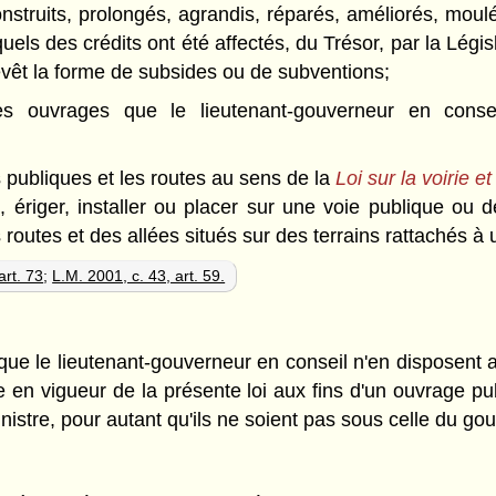
construits, prolongés, agrandis, réparés, améliorés, mou
els des crédits ont été affectés, du Trésor, par la Légi
revêt la forme de subsides ou de subventions;
es ouvrages que le lieutenant-gouverneur en conse
s publiques et les routes au sens de la
Loi sur la voirie e
ire, ériger, installer ou placer sur une voie publique ou
 routes et des allées situés sur des terrains rattachés à 
art. 73
;
L.M. 2001, c. 43, art. 59.
 que le lieutenant-gouverneur en conseil n'en disposent a
e en vigueur de la présente loi aux fins d'un ouvrage pub
inistre, pour autant qu'ils ne soient pas sous celle du 