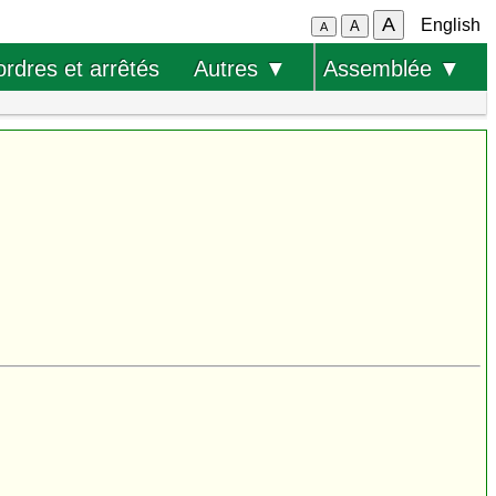
A
English
A
A
ordres et arrêtés
Autres ▼
Assemblée ▼