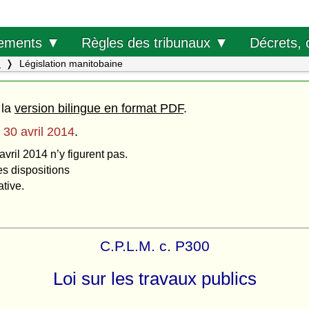
Décrets, 
ements ▼
Règles des tribunaux ▼
.
Législation manitobaine
 la
version bilingue en format PDF
.
u
30 avril 2014
.
avril 2014 n’y figurent pas.
es dispositions
ative.
C.P.L.M. c. P300
Loi sur les travaux publics