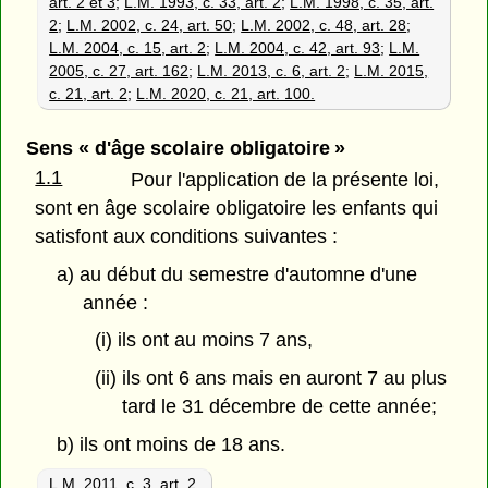
art. 2 et 3
;
L.M. 1993, c. 33, art. 2
;
L.M. 1998, c. 35, art.
2
;
L.M. 2002, c. 24, art. 50
;
L.M. 2002, c. 48, art. 28
;
L.M. 2004, c. 15, art. 2
;
L.M. 2004, c. 42, art. 93
;
L.M.
2005, c. 27, art. 162
;
L.M. 2013, c. 6, art. 2
;
L.M. 2015,
c. 21, art. 2
;
L.M. 2020, c. 21, art. 100.
Sens « d'âge scolaire obligatoire »
1.1
Pour l'application de la présente loi,
sont en âge scolaire obligatoire les enfants qui
satisfont aux conditions suivantes :
a) au début du semestre d'automne d'une
année :
(i) ils ont au moins 7 ans,
(ii) ils ont 6 ans mais en auront 7 au plus
tard le 31 décembre de cette année;
b) ils ont moins de 18 ans.
L.M. 2011, c. 3, art. 2.