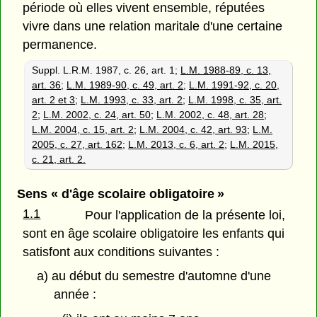
période où elles vivent ensemble, réputées
vivre dans une relation maritale d'une certaine
permanence.
Suppl. L.R.M. 1987, c. 26, art. 1;
L.M. 1988-89, c. 13,
art. 36
;
L.M. 1989-90, c. 49, art. 2
;
L.M. 1991-92, c. 20,
art. 2 et 3
;
L.M. 1993, c. 33, art. 2
;
L.M. 1998, c. 35, art.
2
;
L.M. 2002, c. 24, art. 50
;
L.M. 2002, c. 48, art. 28
;
L.M. 2004, c. 15, art. 2
;
L.M. 2004, c. 42, art. 93
;
L.M.
2005, c. 27, art. 162
;
L.M. 2013, c. 6, art. 2
;
L.M. 2015,
c. 21, art. 2.
Sens « d'âge scolaire obligatoire »
1.1
Pour l'application de la présente loi,
sont en âge scolaire obligatoire les enfants qui
satisfont aux conditions suivantes :
a) au début du semestre d'automne d'une
année :