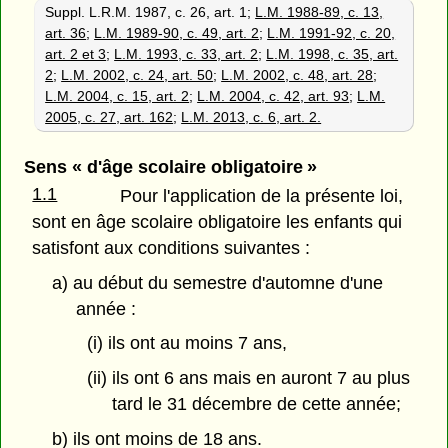
Suppl. L.R.M. 1987, c. 26, art. 1;
L.M. 1988-89, c. 13,
art. 36
;
L.M. 1989-90, c. 49, art. 2
;
L.M. 1991-92, c. 20,
art. 2 et 3
;
L.M. 1993, c. 33, art. 2
;
L.M. 1998, c. 35, art.
2
;
L.M. 2002, c. 24, art. 50
;
L.M. 2002, c. 48, art. 28
;
L.M. 2004, c. 15, art. 2
;
L.M. 2004, c. 42, art. 93
;
L.M.
2005, c. 27, art. 162
;
L.M. 2013, c. 6, art. 2.
Sens « d'âge scolaire obligatoire »
1.1
Pour l'application de la présente loi,
sont en âge scolaire obligatoire les enfants qui
satisfont aux conditions suivantes :
a) au début du semestre d'automne d'une
année :
(i) ils ont au moins 7 ans,
(ii) ils ont 6 ans mais en auront 7 au plus
tard le 31 décembre de cette année;
b) ils ont moins de 18 ans.