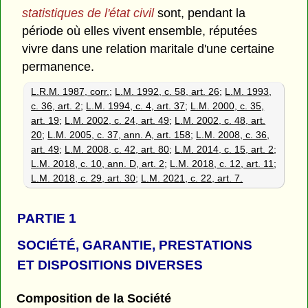
statistiques de l'état civil
sont, pendant la
période où elles vivent ensemble, réputées
vivre dans une relation maritale d'une certaine
permanence.
L.R.M. 1987, corr.
;
L.M. 1992, c. 58, art. 26
;
L.M. 1993,
c. 36, art. 2
;
L.M. 1994, c. 4, art. 37
;
L.M. 2000, c. 35,
art. 19
;
L.M. 2002, c. 24, art. 49
;
L.M. 2002, c. 48, art.
20
;
L.M. 2005, c. 37, ann. A, art. 158
;
L.M. 2008, c. 36,
art. 49
;
L.M. 2008, c. 42, art. 80
;
L.M. 2014, c. 15, art. 2
;
L.M. 2018, c. 10, ann. D, art. 2
;
L.M. 2018, c. 12, art. 11
;
L.M. 2018, c. 29, art. 30
;
L.M. 2021, c. 22, art. 7.
PARTIE 1
SOCIÉTÉ, GARANTIE, PRESTATIONS
ET DISPOSITIONS DIVERSES
Composition de la Société