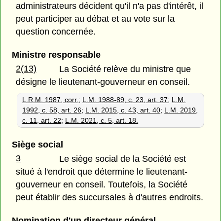
administrateurs décident qu'il n'a pas d'intérêt, il
peut participer au débat et au vote sur la
question concernée.
Ministre responsable
2(13)
La Société relève du ministre que
désigne le lieutenant-gouverneur en conseil.
L.R.M. 1987, corr.
;
L.M. 1988-89, c. 23, art. 37
;
L.M.
1992, c. 58, art. 26
;
L.M. 2015, c. 43, art. 40
;
L.M. 2019,
c. 11, art. 22
;
L.M. 2021, c. 5, art. 18.
Siège social
3
Le siège social de la Société est
situé à l'endroit que détermine le lieutenant-
gouverneur en conseil. Toutefois, la Société
peut établir des succursales à d'autres endroits.
Nomination d'un directeur général