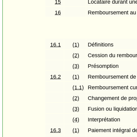
15
Locataire durant une
16
Remboursement au 
16.1
(1)
Définitions
(2)
Cession du rembour
(3)
Présomption
16.2
(1)
Remboursement de l
(1.1)
Remboursement cum
(2)
Changement de prop
(3)
Fusion ou liquidatio
(4)
Interprétation
16.3
(1)
Paiement intégral d