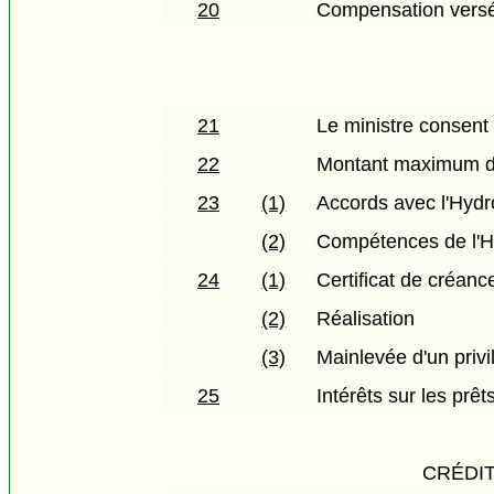
20
Compensation versé
21
Le ministre consent 
22
Montant maximum d'
23
(1)
Accords avec l'Hyd
(2)
Compétences de l'Hy
24
(1)
Certificat de créanc
(2)
Réalisation
(3)
Mainlevée d'un privi
25
Intérêts sur les prêt
CRÉDI