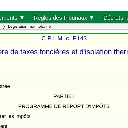
Décrets, 
ements ▼
Règles des tribunaux ▼
.
Législation manitobaine
C.P.L.M. c. P143
ière de taxes foncières et d'isolation th
strée
PARTIE I
PROGRAMME DE REPORT D'IMPÔTS
ter les impôts
ent