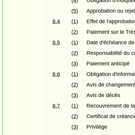
(4)
Obligation d'indique
(5)
Approbation ou reje
8.4
(1)
Effet de l'approbati
(2)
Paiement sur le Tré
8.5
(1)
Date d'échéance de 
(2)
Responsabilité du co
(3)
Paiement anticipé
8.6
(1)
Obligation d'informa
(2)
Avis de changemen
(3)
Avis de décès
8.7
(1)
Recouvrement de la
(2)
Certificat de créanc
(3)
Privilège