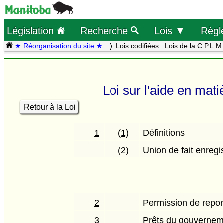
Législation
Recherche
Lois ▼
Règl
★ Réorganisation du site ★
Lois codifiées :
Lois de la C.P.L.M
Loi sur l'aide en mat
Retour à la Loi
1
(1)
Définitions
(2)
Union de fait enregi
2
Permission de repor
3
Prêts du gouvernem