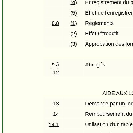
(4)
Enregistrement du p
(5)
Effet de l'enregistr
8.8
(1)
Règlements
(2)
Effet rétroactif
(3)
Approbation des fo
9 à
Abrogés
12
AIDE AUX 
13
Demande par un loc
14
Remboursement du l
14.1
Utilisation d'un tabl