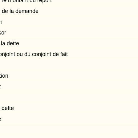
r le montant du report
t de la demande
on
sor
la dette
njoint ou du conjoint de fait
tion
t
 dette
e