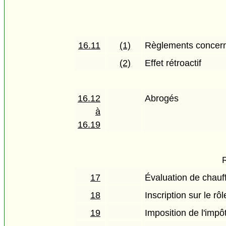
16.11
(1)
Règlements concerna
(2)
Effet rétroactif
16.12
Abrogés
à
16.19
17
Évaluation de chauf
18
Inscription sur le rô
19
Imposition de l'impô