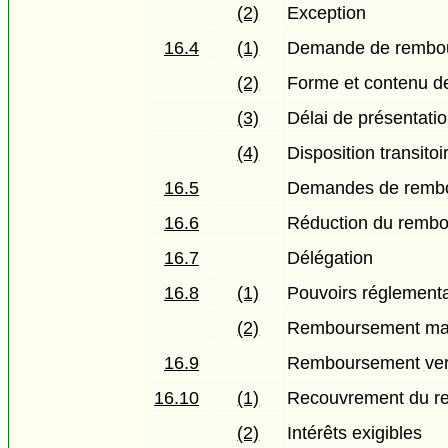
(2)
Exception
16.4
(1)
Demande de rembo
(2)
Forme et contenu d
(3)
Délai de présentati
(4)
Disposition transitoi
16.5
Demandes de rembou
16.6
Réduction du remb
16.7
Délégation
16.8
(1)
Pouvoirs réglementa
(2)
Remboursement maxi
16.9
Remboursement vers
16.10
(1)
Recouvrement du re
(2)
Intérêts exigibles