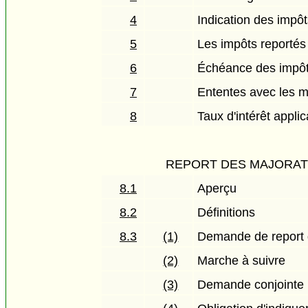
4
Indication des impôt
5
Les impôts reportés
6
Échéance des impôt
7
Ententes avec les m
8
Taux d'intérêt appli
REPORT DES MAJORAT
8.1
Aperçu
8.2
Définitions
8.3
(1)
Demande de report d
(2)
Marche à suivre
(3)
Demande conjointe