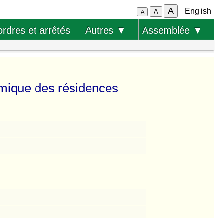
A
English
A
A
ordres et arrêtés
Autres ▼
Assemblée ▼
ermique des résidences