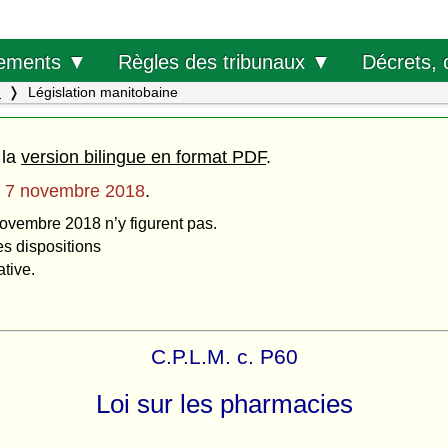
Décrets, 
ements ▼
Règles des tribunaux ▼
.
Législation manitobaine
 la
version bilingue en format PDF
.
u
7 novembre 2018
.
novembre 2018 n’y figurent pas.
es dispositions
ative.
C.P.L.M. c. P60
Loi sur les pharmacies