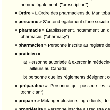
nomme également. ("prescription")
« Ordre »
L'Ordre des pharmaciens du Manitoba. 
« personne »
S'entend également d'une société en
« pharmacie »
Établissement, notamment un disp
pharmacie. ("pharmacy")
« pharmacien »
Personne inscrite au registre d
« praticien »
a) Personne autorisée à exercer la médecine, 
ailleurs au Canada;
b) personne que les règlements désignent c
« préparateur »
Personne qui possède les com
technician")
« préparer »
Mélanger plusieurs ingrédients, don
« propriétaire »
Personne inscrite au registre des