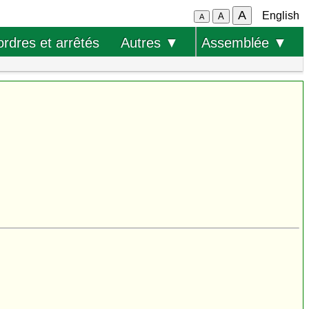
A
English
A
A
ordres et arrêtés
Autres ▼
Assemblée ▼