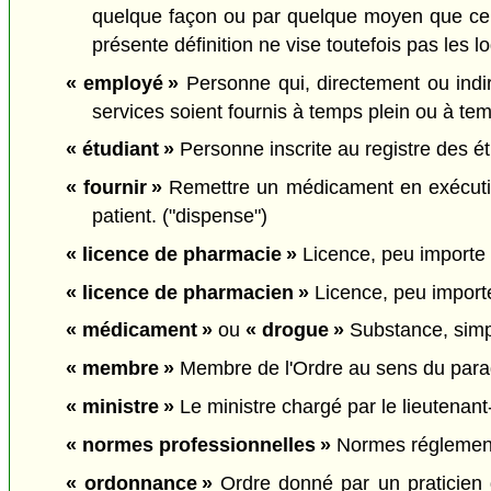
quelque façon ou par quelque moyen que ce 
présente définition ne vise toutefois pas les 
« employé »
Personne qui, directement ou indir
services soient fournis à temps plein ou à te
« étudiant »
Personne inscrite au registre des ét
« fournir »
Remettre un médicament en exécution 
patient. ("dispense")
« licence de pharmacie »
Licence, peu importe s
« licence de pharmacien »
Licence, peu importe 
« médicament »
ou
« drogue »
Substance, simp
« membre »
Membre de l'Ordre au sens du para
« ministre »
Le ministre chargé par le lieutenant-
« normes professionnelles »
Normes réglementai
« ordonnance »
Ordre donné par un praticien d