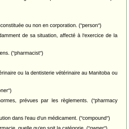
 constituée ou non en corporation. ("person")
amment de sa situation, affecté à l'exercice de la
ens. ("pharmacist")
érinaire ou la dentisterie vétérinaire au Manitoba ou
ner")
normes, prévues par les règlements. ("pharmacy
ilution dans l'eau d'un médicament. ("compound")
macie, quelle qu'en soit la catégorie. ("owner")