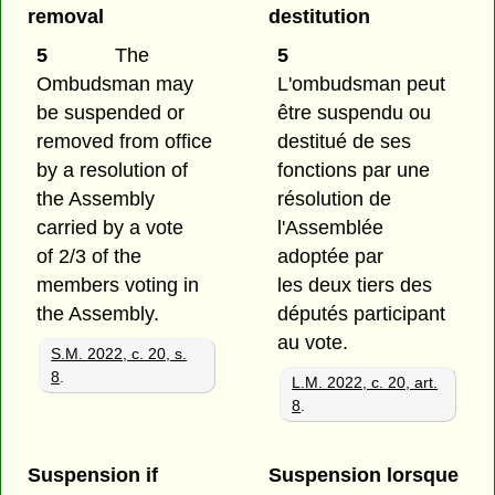
removal
destitution
5
The
5
Ombudsman may
L'ombudsman peut
be suspended or
être suspendu ou
removed from office
destitué de ses
by a resolution of
fonctions par une
the Assembly
résolution de
carried by a vote
l'Assemblée
of 2/3 of the
adoptée par
members voting in
les deux tiers des
the Assembly.
députés participant
au vote.
S.M. 2022, c. 20, s.
8
.
L.M. 2022, c. 20, art.
8
.
Suspension if
Suspension lorsque