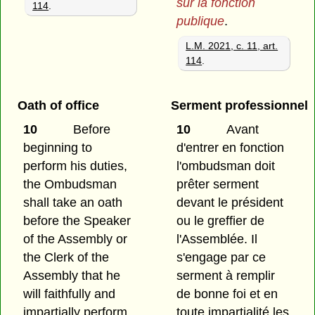
sur la fonction
114
.
publique
.
L.M. 2021, c. 11, art.
114
.
Oath of office
Serment professionnel
10
Before
10
Avant
beginning to
d'entrer en fonction
perform his duties,
l'ombudsman doit
the Ombudsman
prêter serment
shall take an oath
devant le président
before the Speaker
ou le greffier de
of the Assembly or
l'Assemblée. Il
the Clerk of the
s'engage par ce
Assembly that he
serment à remplir
will faithfully and
de bonne foi et en
impartially perform
toute impartialité les