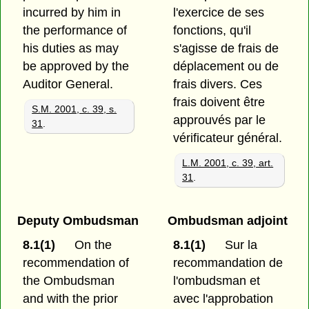
incurred by him in
l'exercice de ses
the performance of
fonctions, qu'il
his duties as may
s'agisse de frais de
be approved by the
déplacement ou de
Auditor General.
frais divers. Ces
frais doivent être
S.M. 2001, c. 39, s.
approuvés par le
31
.
vérificateur général.
L.M. 2001, c. 39, art.
31
.
Deputy Ombudsman
Ombudsman adjoint
8.1(1)
On the
8.1(1)
Sur la
recommendation of
recommandation de
the Ombudsman
l'ombudsman et
and with the prior
avec l'approbation