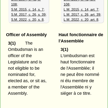
108
;
108
;
S.M. 2015, c. 14, s. 7
;
L.M. 2015, c. 14, art. 7
;
S.M. 2017, c. 26, s. 39
;
L.M. 2017, c. 26, art. 39
;
S.M. 2022, c. 20, s. 8
.
L.M. 2022, c. 20, art. 8
.
Officer of Assembly
Haut fonctionnaire de
l'Assemblée
3(1)
The
Ombudsman is an
3(1)
officer of the
L'ombudsman est
Legislature and is
haut fonctionnaire
not eligible to be
de l'Assemblée; il
nominated for,
ne peut être nommé
elected as, or sit as,
ni élu membre de
a member of the
l'Assemblée ni y
Assembly.
siéger à ce titre.