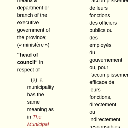
means a
l'accomplisseme
department or
de leurs
branch of the
fonctions
executive
des officiers
government of
publics ou
the province;
des
(« ministère »)
employés
du
"head of
gouvernement
council"
in
ou, pour
respect of
l'accomplisseme
(a)
a
efficace de
municipality
leurs
has the
fonctions,
same
directement
meaning as
ou
in
The
indirectement
Municipal
responsables