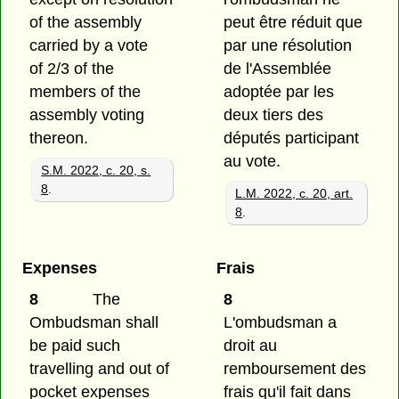
of the assembly
peut être réduit que
carried by a vote
par une résolution
of 2/3 of the
de l'Assemblée
members of the
adoptée par les
assembly voting
deux tiers des
thereon.
députés participant
au vote.
S.M. 2022, c. 20, s.
8
.
L.M. 2022, c. 20, art.
8
.
Expenses
Frais
8
The
8
Ombudsman shall
L'ombudsman a
be paid such
droit au
travelling and out of
remboursement des
pocket expenses
frais qu'il fait dans