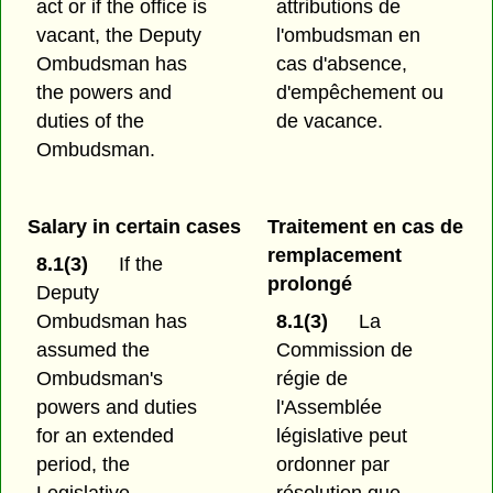
act or if the office is
attributions de
vacant, the Deputy
l'ombudsman en
Ombudsman has
cas d'absence,
the powers and
d'empêchement ou
duties of the
de vacance.
Ombudsman.
Salary in certain cases
Traitement en cas de
remplacement
8.1(3)
If the
prolongé
Deputy
Ombudsman has
8.1(3)
La
assumed the
Commission de
Ombudsman's
régie de
powers and duties
l'Assemblée
for an extended
législative peut
period, the
ordonner par