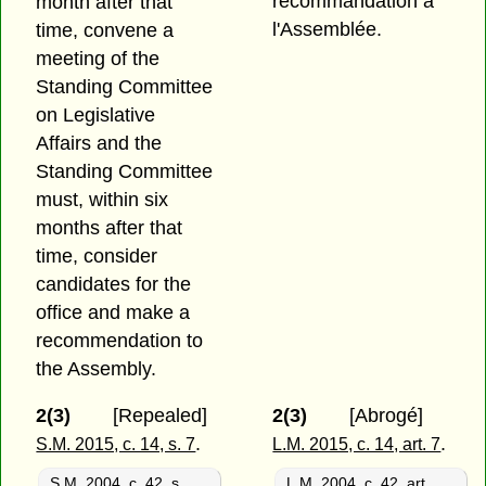
recommandation à
month after that
l'Assemblée.
time, convene a
meeting of the
Standing Committee
on Legislative
Affairs and the
Standing Committee
must, within six
months after that
time, consider
candidates for the
office and make a
recommendation to
the Assembly.
2(3)
[Repealed]
2(3)
[Abrogé]
.
.
S.M. 2015, c. 14, s. 7
L.M. 2015, c. 14, art. 7
S.M. 2004, c. 42, s.
L.M. 2004, c. 42, art.