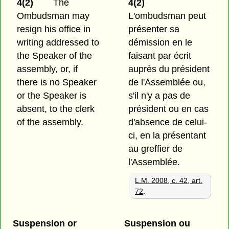
4(2)
The
4(2)
Ombudsman may
L'ombudsman peut
resign his office in
présenter sa
writing addressed to
démission en le
the Speaker of the
faisant par écrit
assembly, or, if
auprès du président
there is no Speaker
de l'Assemblée ou,
or the Speaker is
s'il n'y a pas de
absent, to the clerk
président ou en cas
of the assembly.
d'absence de celui-
ci, en la présentant
au greffier de
l'Assemblée.
L.M. 2008, c. 42, art.
72
.
Suspension or
Suspension ou