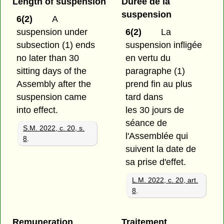
Length of suspension
Durée de la
suspension
6(2)
A
suspension under
6(2)
La
subsection (1) ends
suspension infligée
no later than 30
en vertu du
sitting days of the
paragraphe (1)
Assembly after the
prend fin au plus
suspension came
tard dans
into effect.
les 30 jours de
séance de
S.M. 2022, c. 20, s.
l'Assemblée qui
8
.
suivent la date de
sa prise d'effet.
L.M. 2022, c. 20, art.
8
.
Remuneration
Traitement