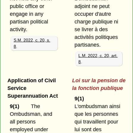
public office or
adjoint ne peut
engage in any
occuper d'autre
partisan political
charge publique ni
activity.
se livrer à des
activités politiques
S.M. 2022, c. 20, s.
partisanes.
8
.
L.M. 2022, c. 20, art.
8
.
Application of Civil
Loi sur la pension de
Service
la fonction publique
Superannuation Act
9(1)
9(1)
The
L'ombudsman ainsi
Ombudsman, and
que les personnes
all persons
qui travaillent pour
employed under
lui sont des