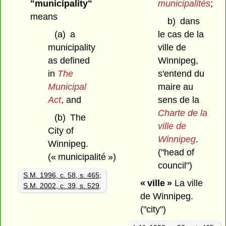
"municipality"
municipalités
;
means
b)
dans
(a)
a
le cas de la
municipality
ville de
as defined
Winnipeg,
in
The
s'entend du
Municipal
maire au
Act
, and
sens de la
Charte de la
(b)
The
ville de
City of
Winnipeg
.
Winnipeg.
("head of
(« municipalité »)
council")
S.M. 1996, c. 58, s. 465
;
« ville »
La ville
S.M. 2002, c. 39, s. 529
.
de Winnipeg.
("city")