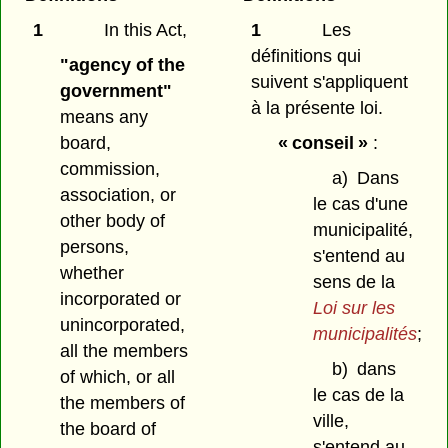
1
In this Act,
1
Les
définitions qui
"agency of the
suivent s'appliquent
government"
à la présente loi.
means any
board,
« conseil »
:
commission,
a)
Dans
association, or
le cas d'une
other body of
municipalité,
persons,
s'entend au
whether
sens de la
incorporated or
Loi sur les
unincorporated,
municipalités
;
all the members
b)
dans
of which, or all
le cas de la
the members of
ville,
the board of
s'entend au