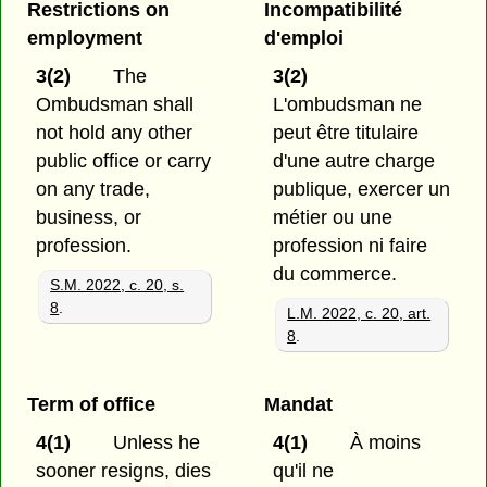
Restrictions on
Incompatibilité
employment
d'emploi
3(2)
The
3(2)
Ombudsman shall
L'ombudsman ne
not hold any other
peut être titulaire
public office or carry
d'une autre charge
on any trade,
publique, exercer un
business, or
métier ou une
profession.
profession ni faire
du commerce.
S.M. 2022, c. 20, s.
8
.
L.M. 2022, c. 20, art.
8
.
Term of office
Mandat
4(1)
Unless he
4(1)
À moins
sooner resigns, dies
qu'il ne