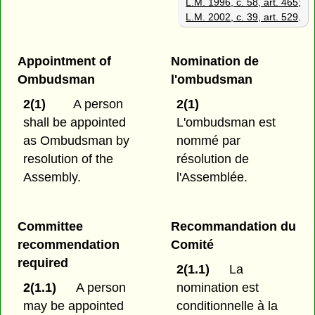
L.M. 1996, c. 58, art. 465
;
L.M. 2002, c. 39, art. 529
.
Appointment of
Nomination de
Ombudsman
l'ombudsman
2(1)
A person
2(1)
shall be appointed
L'ombudsman est
as Ombudsman by
nommé par
resolution of the
résolution de
Assembly.
l'Assemblée.
Committee
Recommandation du
recommendation
Comité
required
2(1.1)
La
2(1.1)
A person
nomination est
may be appointed
conditionnelle à la