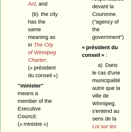
Act
,
and
devant la
(b)
the city
Couronne.
has the
("agency of
same
the
meaning as
government")
in
The City
« président du
of Winnipeg
conseil »
:
Charter
;
a)
Dans
(« président
le cas d'une
du conseil »)
municipalité
"minister"
autre que la
means a
ville de
member of the
Winnipeg,
Executive
s'entend au
Council;
sens de la
(« ministre »)
Loi sur les