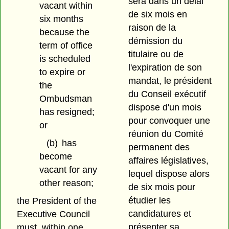
sera dans un délai
vacant within
de six mois en
six months
raison de la
because the
démission du
term of office
titulaire ou de
is scheduled
l'expiration de son
to expire or
mandat, le président
the
du Conseil exécutif
Ombudsman
dispose d'un mois
has resigned;
pour convoquer une
or
réunion du Comité
(b)
has
permanent des
become
affaires législatives,
vacant for any
lequel dispose alors
other reason;
de six mois pour
étudier les
the President of the
candidatures et
Executive Council
présenter sa
must, within one