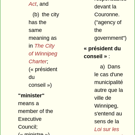
Act
,
and
devant la
(b)
the city
Couronne.
has the
("agency of
same
the
meaning as
government")
in
The City
« président du
of Winnipeg
conseil »
:
Charter
;
a)
Dans
(« président
le cas d'une
du
municipalité
conseil »)
autre que la
"minister"
ville de
means a
Winnipeg,
member of the
s'entend au
Executive
sens de la
Council;
Loi sur les
(« ministre »)