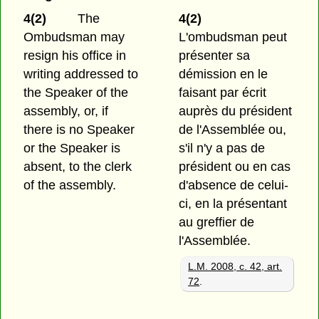
4(2)
The
4(2)
Ombudsman may
L'ombudsman peut
resign his office in
présenter sa
writing addressed to
démission en le
the Speaker of the
faisant par écrit
assembly, or, if
auprès du président
there is no Speaker
de l'Assemblée ou,
or the Speaker is
s'il n'y a pas de
absent, to the clerk
président ou en cas
of the assembly.
d'absence de celui-
ci, en la présentant
au greffier de
l'Assemblée.
L.M. 2008, c. 42, art.
72
.