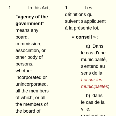
1
In this Act,
1
Les
définitions qui
"agency of the
suivent s'appliquent
government"
à la présente loi.
means any
board,
« conseil »
:
commission,
a)
Dans
association, or
le cas d'une
other body of
municipalité,
persons,
s'entend au
whether
sens de la
incorporated or
Loi sur les
unincorporated,
municipalités
;
all the members
b)
dans
of which, or all
le cas de la
the members of
ville,
the board of
s'entend au