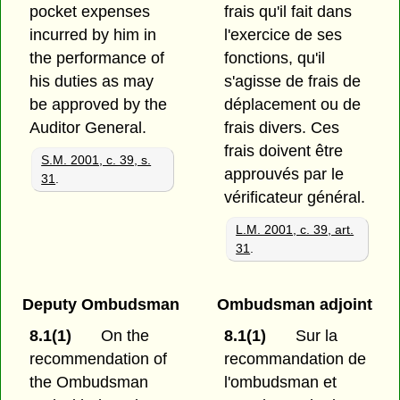
pocket expenses
frais qu'il fait dans
incurred by him in
l'exercice de ses
the performance of
fonctions, qu'il
his duties as may
s'agisse de frais de
be approved by the
déplacement ou de
Auditor General.
frais divers. Ces
frais doivent être
S.M. 2001, c. 39, s.
approuvés par le
31
.
vérificateur général.
L.M. 2001, c. 39, art.
31
.
Deputy Ombudsman
Ombudsman adjoint
8.1(1)
On the
8.1(1)
Sur la
recommendation of
recommandation de
the Ombudsman
l'ombudsman et