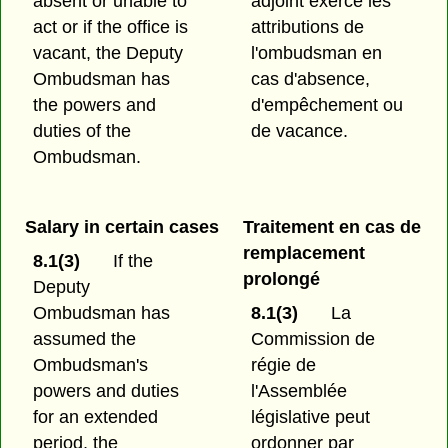
absent or unable to
adjoint exerce les
act or if the office is
attributions de
vacant, the Deputy
l'ombudsman en
Ombudsman has
cas d'absence,
the powers and
d'empêchement ou
duties of the
de vacance.
Ombudsman.
Salary in certain cases
Traitement en cas de
remplacement
8.1(3)
If the
prolongé
Deputy
Ombudsman has
8.1(3)
La
assumed the
Commission de
Ombudsman's
régie de
powers and duties
l'Assemblée
for an extended
législative peut
period, the
ordonner par