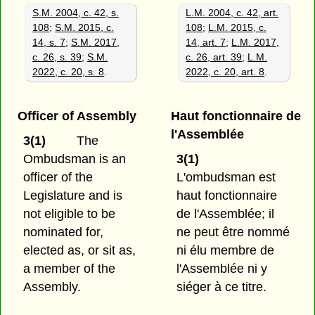
S.M. 2004, c. 42, s.
L.M. 2004, c. 42, art.
108
;
S.M. 2015, c.
108
;
L.M. 2015, c.
14, s. 7
;
S.M. 2017,
14, art. 7
;
L.M. 2017,
c. 26, s. 39
;
S.M.
c. 26, art. 39
;
L.M.
2022, c. 20, s. 8
.
2022, c. 20, art. 8
.
Officer of Assembly
Haut fonctionnaire de
l'Assemblée
3(1)
The
Ombudsman is an
3(1)
officer of the
L'ombudsman est
Legislature and is
haut fonctionnaire
not eligible to be
de l'Assemblée; il
nominated for,
ne peut être nommé
elected as, or sit as,
ni élu membre de
a member of the
l'Assemblée ni y
Assembly.
siéger à ce titre.