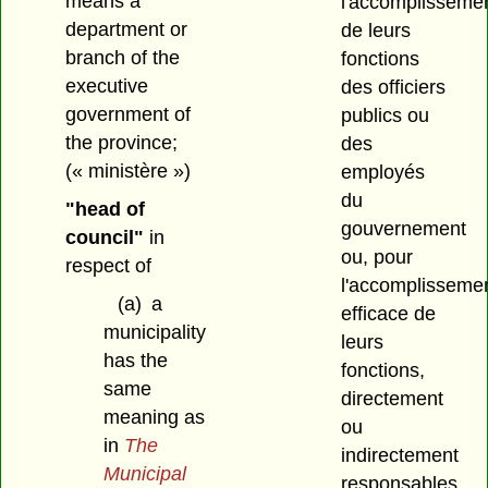
means a
l'accomplisseme
department or
de leurs
branch of the
fonctions
executive
des officiers
government of
publics ou
the province;
des
(« ministère »)
employés
du
"head of
gouvernement
council"
in
ou, pour
respect of
l'accomplisseme
(a)
a
efficace de
municipality
leurs
has the
fonctions,
same
directement
meaning as
ou
in
The
indirectement
Municipal
responsables