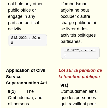
not hold any other
L'ombudsman
public office or
adjoint ne peut
engage in any
occuper d'autre
partisan political
charge publique ni
activity.
se livrer à des
activités politiques
S.M. 2022, c. 20, s.
partisanes.
8
.
L.M. 2022, c. 20, art.
8
.
Application of Civil
Loi sur la pension de
Service
la fonction publique
Superannuation Act
9(1)
9(1)
The
L'ombudsman ainsi
Ombudsman, and
que les personnes
all persons
qui travaillent pour