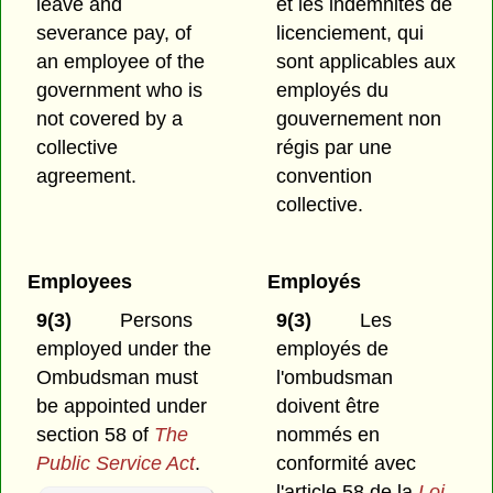
leave and
et les indemnités de
severance pay, of
licenciement, qui
an employee of the
sont applicables aux
government who is
employés du
not covered by a
gouvernement non
collective
régis par une
agreement.
convention
collective.
Employees
Employés
9(3)
Persons
9(3)
Les
employed under the
employés de
Ombudsman must
l'ombudsman
be appointed under
doivent être
section 58 of
The
nommés en
Public Service Act
.
conformité avec
l'article 58 de la
Loi