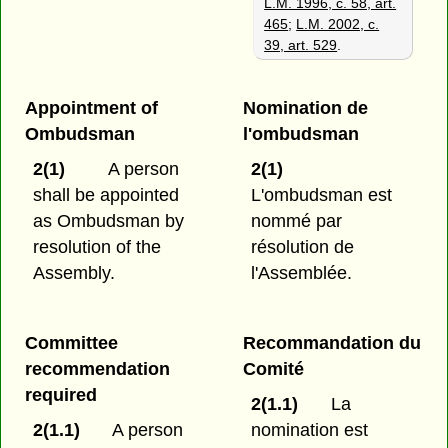
L.M. 1996, c. 58, art.
465
;
L.M. 2002, c.
39, art. 529
.
Appointment of
Nomination de
Ombudsman
l'ombudsman
2(1)
A person
2(1)
shall be appointed
L'ombudsman est
as Ombudsman by
nommé par
resolution of the
résolution de
Assembly.
l'Assemblée.
Committee
Recommandation du
recommendation
Comité
required
2(1.1)
La
2(1.1)
A person
nomination est