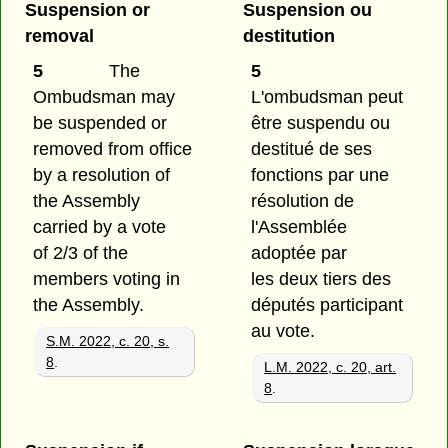
Suspension or
Suspension ou
removal
destitution
5
The
5
Ombudsman may
L'ombudsman peut
be suspended or
être suspendu ou
removed from office
destitué de ses
by a resolution of
fonctions par une
the Assembly
résolution de
carried by a vote
l'Assemblée
of 2/3 of the
adoptée par
members voting in
les deux tiers des
the Assembly.
députés participant
au vote.
S.M. 2022, c. 20, s.
8
.
L.M. 2022, c. 20, art.
8
.