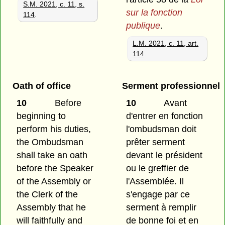
S.M. 2021, c. 11, s.
sur la fonction
114
.
publique
.
L.M. 2021, c. 11, art.
114
.
Oath of office
Serment professionnel
10
Before
10
Avant
beginning to
d'entrer en fonction
perform his duties,
l'ombudsman doit
the Ombudsman
prêter serment
shall take an oath
devant le président
before the Speaker
ou le greffier de
of the Assembly or
l'Assemblée. Il
the Clerk of the
s'engage par ce
Assembly that he
serment à remplir
will faithfully and
de bonne foi et en