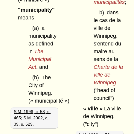
municipalités
;
"municipality"
b)
dans
means
le cas de la
(a)
a
ville de
municipality
Winnipeg,
as defined
s'entend du
in
The
maire au
Municipal
sens de la
Act
, and
Charte de la
ville de
(b)
The
Winnipeg
.
City of
("head of
Winnipeg.
council")
(« municipalité »)
« ville »
La ville
S.M. 1996, c. 58, s.
de Winnipeg.
465
;
S.M. 2002, c.
("city")
39, s. 529
.