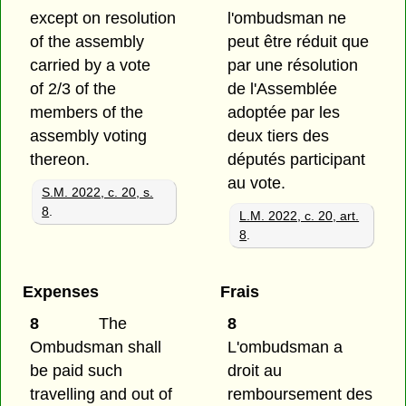
except on resolution
l'ombudsman ne
of the assembly
peut être réduit que
carried by a vote
par une résolution
of 2/3 of the
de l'Assemblée
members of the
adoptée par les
assembly voting
deux tiers des
thereon.
députés participant
au vote.
S.M. 2022, c. 20, s.
8
.
L.M. 2022, c. 20, art.
8
.
Expenses
Frais
8
The
8
Ombudsman shall
L'ombudsman a
be paid such
droit au
travelling and out of
remboursement des