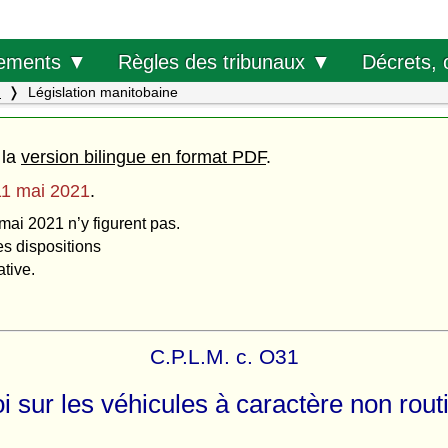
Décrets, 
ements ▼
Règles des tribunaux ▼
.
Législation manitobaine
 la
version bilingue en format PDF
.
11 mai 2021
.
mai 2021 n’y figurent pas.
es dispositions
ative.
C.P.L.M. c. O31
i sur les véhicules à caractère non rout