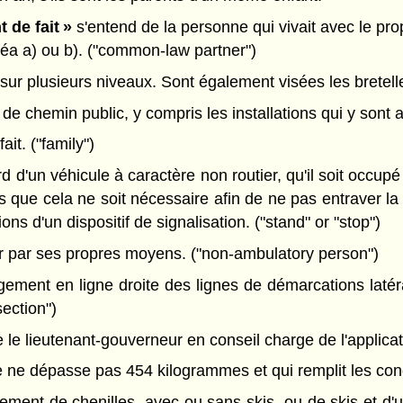
t de fait »
s'entend de la personne qui vivait avec le pro
inéa a) ou b). ("common-law partner")
r plusieurs niveaux. Sont également visées les bretelle
de chemin public, y compris les installations qui y sont a
ait. ("family")
 d'un véhicule à caractère non routier, qu'il soit occupé
ins que cela ne soit nécessaire afin de ne pas entraver 
ons d'un dispositif de signalisation. ("stand" or "stop")
 par ses propres moyens. ("non-ambulatory person")
ment en ligne droite des lignes de démarcations latéra
section")
 lieutenant-gouverneur en conseil charge de l'applicatio
 ne dépasse pas 454 kilogrammes et qui remplit les cond
ment de chenilles, avec ou sans skis, ou de skis et d'u