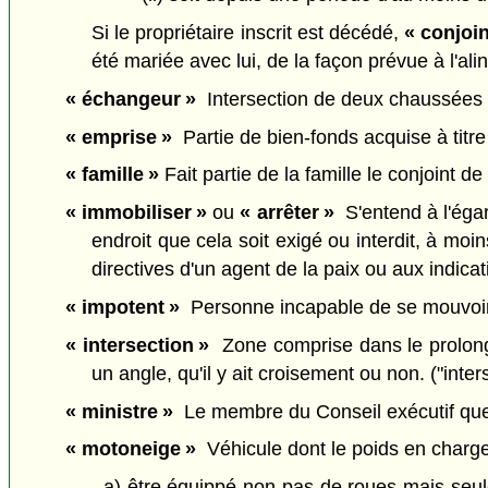
Si le propriétaire inscrit est décédé,
« conjoin
été mariée avec lui, de la façon prévue à l'al
« échangeur »
Intersection de deux chaussées su
« emprise »
Partie de bien-fonds acquise à titre 
« famille »
Fait partie de la famille le conjoint de f
« immobiliser »
ou
« arrêter »
S'entend à l'égard
endroit que cela soit exigé ou interdit, à mo
directives d'un agent de la paix ou aux indicati
« impotent »
Personne incapable de se mouvoir
« intersection »
Zone comprise dans le prolonge
un angle, qu'il y ait croisement ou non. ("inter
« ministre »
Le membre du Conseil exécutif que le
« motoneige »
Véhicule dont le poids en charge
a) être équippé non pas de roues mais seule