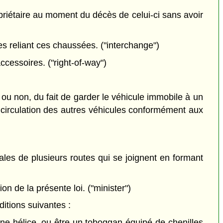
priétaire au moment du décès de celui-ci sans avoir
s reliant ces chaussées. ("interchange")
ccessoires. ("right-of-way")
 ou non, du fait de garder le véhicule immobile à un
la circulation des autres véhicules conformément aux
les de plusieurs routes qui se joignent en formant
n de la présente loi. ("minister")
itions suivantes :
ne hélice, ou être un toboggan équipé de chenilles