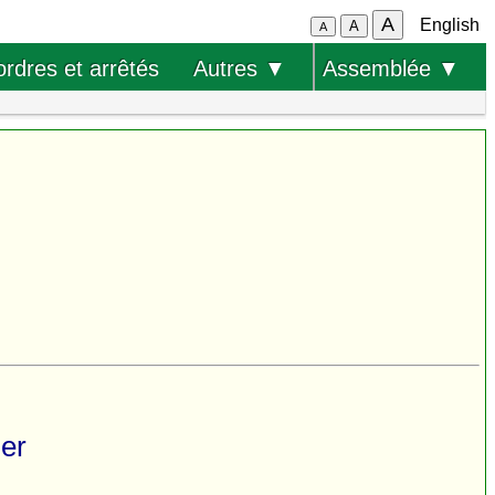
A
English
A
A
ordres et arrêtés
Autres ▼
Assemblée ▼
ier