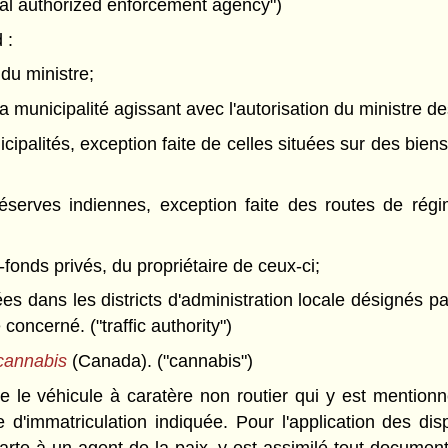
cal authorized enforcement agency")
 :
 du ministre;
la municipalité agissant avec l'autorisation du ministre d
cipalités, exception faite de celles situées sur des biens
réserves indiennes, exception faite des routes de rég
-fonds privés, du propriétaire de ceux-ci;
uées dans les districts d'administration locale désignés p
 concerné. ("traffic authority")
 cannabis
(Canada). ("cannabis")
e le véhicule à caratère non routier qui y est mention
 d'immatriculation indiquée. Pour l'application des dis
rte à un agent de la paix, y est assimilé tout document