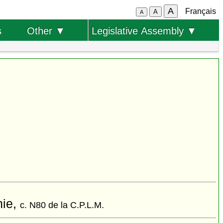
A
Français
A
A
s
Other ▼
Legislative Assembly ▼
hie,
c. N80 de la C.P.L.M.