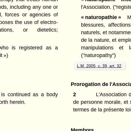
ods, including any one or
l'Association.
("regis
l, forces or agencies of
« naturopathie »
Mét
poses the use of electro-
blessures, affectio
tions, or dietetics;
naturels, et notamme
de la nature, et emploi
o is registered as a
manipulations et l
t »)
("naturopathy")
L.M. 2005, c. 39, art. 32
.
Prorogation de l'Associ
 is continued as a body
2
L'Association 
orth herein.
de personne morale, et s
termes de la présente loi
Membres