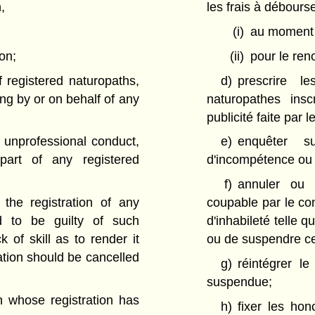
,
les frais à débours
(i)
au moment d
ion;
(ii)
pour le ren
f registered naturopaths,
d)
prescrire l
sing by or on behalf of any
naturopathes inscr
publicité faite par
f unprofessional conduct,
e)
enquêter su
part of any registered
d'incompétence ou d
f)
annuler ou s
 the registration of any
coupable par le co
d to be guilty of such
d'inhabileté telle q
 of skill as to render it
ou de suspendre cet
tration should be cancelled
g)
réintégrer l
suspendue;
h whose registration has
h)
fixer les ho