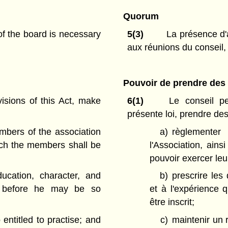
Quorum
f the board is necessary
5(3)
La présence d'
aux réunions du conseil,
Pouvoir de prendre des
isions of this Act, make
6(1)
Le conseil peu
présente loi, prendre de
embers of the association
a)
règlemente
ich the members shall be
l'Association, ains
pouvoir exercer le
ducation, character, and
b)
prescrire les 
e before he may be so
et à l'expérience 
être inscrit;
 entitled to practise; and
c)
maintenir un 