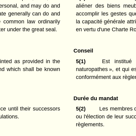
personal, and may do and
aliéner des biens meub
ate generally can do and
accomplir les gestes qu
e common law ordinarily
la capacité générale at
ter under the great seal.
en vertu d'une Charte Ro
Conseil
nted as provided in the
5(1)
Est institué 
 and which shall be known
naturopathes », et qui
conformément aux règle
Durée du mandat
ce until their successors
5(2)
Les membres du 
ulations.
ou l'élection de leur su
règlements.