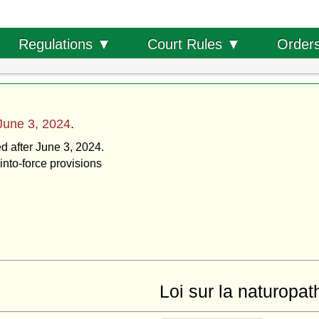
Order
Regulations ▼
Court Rules ▼
June 3, 2024
.
ed after June 3, 2024.
into-force provisions
Loi sur la naturopat