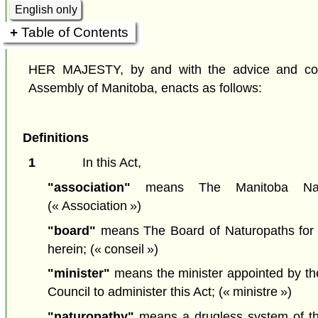
English only
Table of Contents
HER MAJESTY, by and with the advice and cons
Assembly of Manitoba, enacts as follows:
Definitions
1
In this Act,
"association"
means The Manitoba Naturo
(« Association »)
"board"
means The Board of Naturopaths for 
herein;
(« conseil »)
"minister"
means the minister appointed by th
Council to administer this Act;
(« ministre »)
"naturopathy"
means a drugless system of th