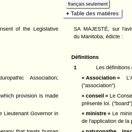
français seulement
Table des matières
ent of the Legislative
SA MAJESTÉ, sur l'avis
du Manitoba, édicte :
Définitions
1
Les définitions 
pathic Association;
« Association »
L'A
("association")
which provision is made
« conseil »
Le Consei
présente loi.
("board"
e Lieutenant Governor in
« ministre »
Le minis
de l'application de la
erapy that treats human
« naturopathe inscr