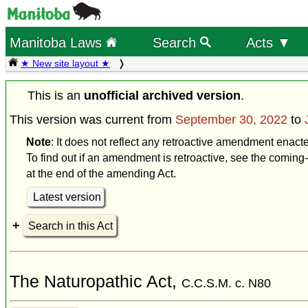
Manitoba Laws
Search
Acts ▼
★ New site layout ★
This is an
unofficial archived version
.
This version was current from
September 30, 2022
to
Note
: It does not reflect any retroactive amendment enact
To find out if an amendment is retroactive, see the coming-
at the end of the amending Act.
Latest version
Search in this Act
The Naturopathic Act,
C.C.S.M. c. N80