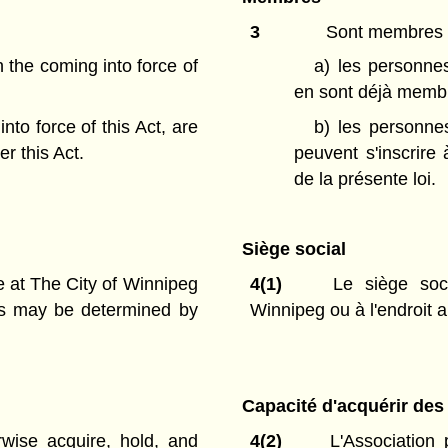
3
Sont membres de
 the coming into force of
a)
les personnes
en sont déjà memb
nto force of this Act, are
b)
les personnes
r this Act.
peuvent s'inscrire
de la présente loi.
Siège social
e at The City of Winnipeg
4(1)
Le siège socia
as may be determined by
Winnipeg ou à l'endroit 
Capacité d'acquérir des
wise acquire, hold, and
4(2)
L'Association 