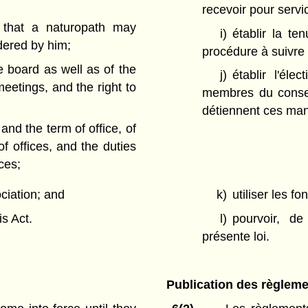
recevoir pour servi
 that a naturopath may
i)
établir la te
dered by him;
procédure à suivre l
e board as well as of the
j)
établir l'él
eetings, and the right to
membres du consei
détiennent ces man
and the term of office, of
f offices, and the duties
ces;
ociation; and
k)
utiliser les fo
is Act.
l)
pourvoir, de
présente loi.
Publication des règlem