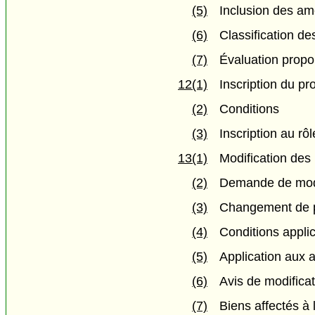
(5)
Inclusion des am
(6)
Classification de
(7)
Évaluation propo
12(1)
Inscription du pro
(2)
Conditions
(3)
Inscription au rôl
13(1)
Modification des 
(2)
Demande de modi
(3)
Changement de p
(4)
Conditions appli
(5)
Application aux
(6)
Avis de modifica
(7)
Biens affectés à 