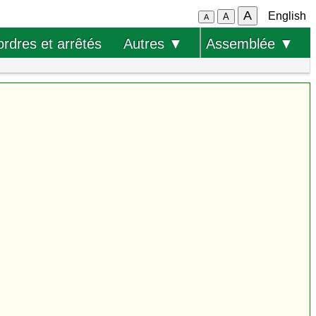
A
English
A
A
ordres et arrêtés
Autres ▼
Assemblée ▼