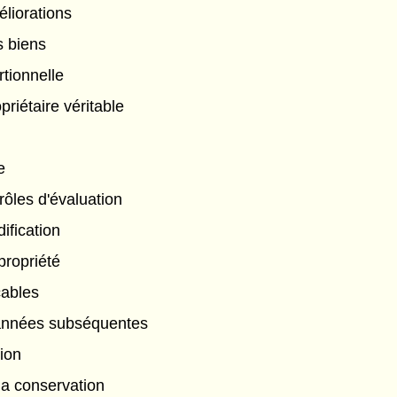
éliorations
s biens
rtionnelle
priétaire véritable
e
rôles d'évaluation
fication
ropriété
cables
 années subséquentes
tion
la conservation