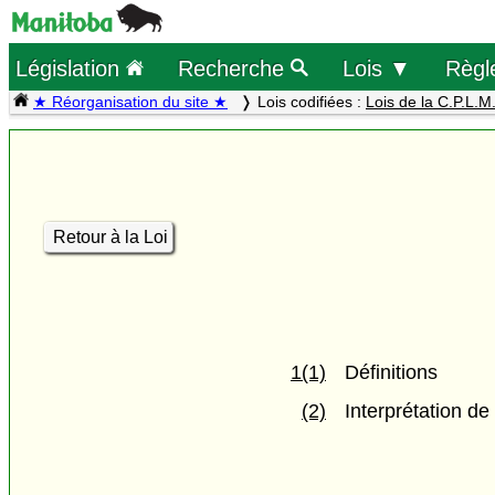
Législation
Recherche
Lois ▼
Règl
★ Réorganisation du site ★
Lois codifiées :
Lois de la C.P.L.M
Retour à la Loi
1(1)
Définitions
(2)
Interprétation d