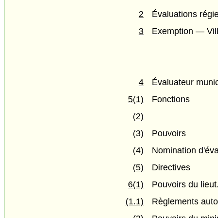
2
Évaluations régie
3
Exemption — Vil
4
Évaluateur munic
5(1)
Fonctions
(2)
(3)
Pouvoirs
(4)
Nomination d'éva
(5)
Directives
6(1)
Pouvoirs du lieut
(1.1)
Règlements autor