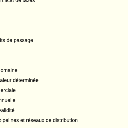
rtificat de taxes
oits de passage
 domaine
 valeur déterminée
erciale
nnuelle
alidité
ipelines et réseaux de distribution