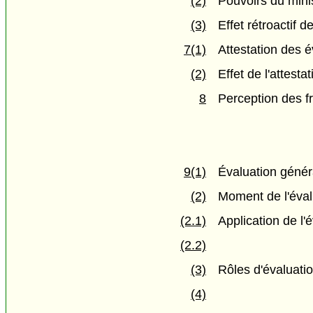
(2)
Pouvoirs du mini
(3)
Effet rétroactif 
7(1)
Attestation des é
(2)
Effet de l'attestat
8
Perception des fr
9(1)
Évaluation génér
(2)
Moment de l'éval
(2.1)
Application de l'
(2.2)
(3)
Rôles d'évaluati
(4)