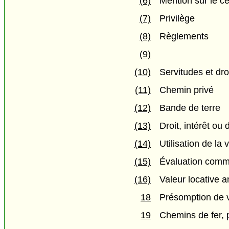
(6)
Mention sur le ce
(7)
Privilège
(8)
Règlements
(9)
(10)
Servitudes et dr
(11)
Chemin privé
(12)
Bande de terre
(13)
Droit, intérêt ou
(14)
Utilisation de la
(15)
Évaluation comm
(16)
Valeur locative a
18
Présomption de v
19
Chemins de fer, p