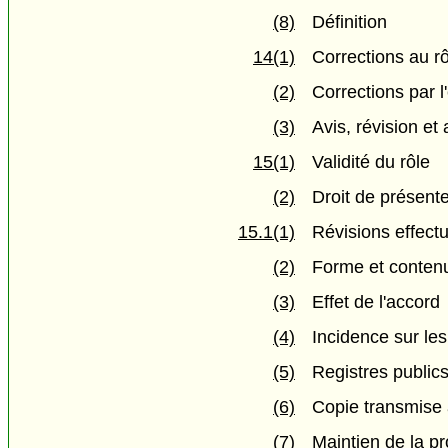
(8)
Définition
14(1)
Corrections au r
(2)
Corrections par l
(3)
Avis, révision et
15(1)
Validité du rôle
(2)
Droit de présent
15.1(1)
Révisions effect
(2)
Forme et contenu
(3)
Effet de l'accord
(4)
Incidence sur le
(5)
Registres public
(6)
Copie transmise 
(7)
Maintien de la pr