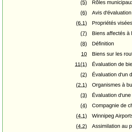
(5)
Rôles municipau
(6)
Avis d'évaluation
(6.1)
Propriétés visées
(7)
Biens affectés à 
(8)
Définition
10
Biens sur les rou
11(1)
Évaluation de bi
(2)
Évaluation d'un d
(2.1)
Organismes à but
(3)
Évaluation d'une
(4)
Compagnie de ch
(4.1)
Winnipeg Airports
(4.2)
Assimilation au p