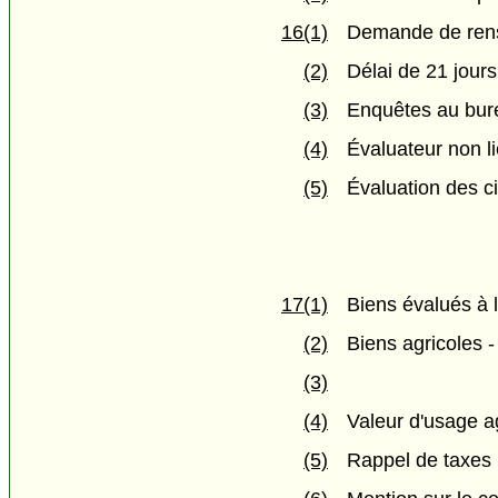
16(1)
Demande de ren
(2)
Délai de 21 jours
(3)
Enquêtes au bure
(4)
Évaluateur non l
(5)
Évaluation des c
17(1)
Biens évalués à 
(2)
Biens agricoles -
(3)
(4)
Valeur d'usage a
(5)
Rappel de taxes