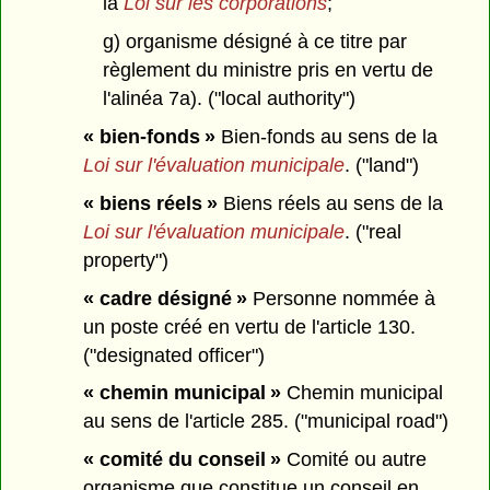
la
Loi sur les corporations
;
g) organisme désigné à ce titre par
règlement du ministre pris en vertu de
l'alinéa 7a). ("local authority")
« bien-fonds »
Bien-fonds au sens de la
Loi sur l'évaluation municipale
. ("land")
« biens réels »
Biens réels au sens de la
Loi sur l'évaluation municipale
. ("real
property")
« cadre désigné »
Personne nommée à
un poste créé en vertu de l'article 130.
("designated officer")
« chemin municipal »
Chemin municipal
au sens de l'article 285. ("municipal road")
« comité du conseil »
Comité ou autre
organisme que constitue un conseil en