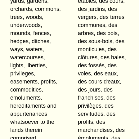
yards, gardens,
étables, des cours,
orchards, commons,
des jardins, des
trees, woods,
vergers, des terres
underwoods,
communes, des
mounds, fences,
arbres, des bois,
hedges, ditches,
des sous-bois, des
ways, waters,
monticules, des
watercourses,
clôtures, des haies,
lights, liberties,
des fossés, des
privileges,
voies, des eaux,
easements, profits,
des cours d'eaux,
commodities,
des jours, des
emoluments,
franchises, des
hereditaments and
privilèges, des
appurtenances
servitudes, des
whatsoever to the
profits, des
lands therein
marchandises, des
comprised
émoluments, des