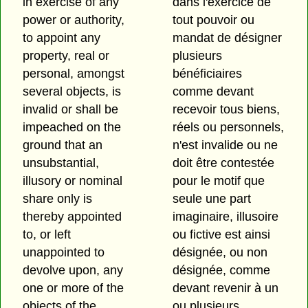
in exercise of any
dans l'exercice de
power or authority,
tout pouvoir ou
to appoint any
mandat de désigner
property, real or
plusieurs
personal, amongst
bénéficiaires
several objects, is
comme devant
invalid or shall be
recevoir tous biens,
impeached on the
réels ou personnels,
ground that an
n'est invalide ou ne
unsubstantial,
doit être contestée
illusory or nominal
pour le motif que
share only is
seule une part
thereby appointed
imaginaire, illusoire
to, or left
ou fictive est ainsi
unappointed to
désignée, ou non
devolve upon, any
désignée, comme
one or more of the
devant revenir à un
objects of the
ou plusieurs