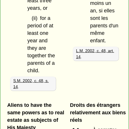
least three
moins un
years, or
an, si elles
(ii)
for a
sont les
period of at
parents d'un
least one
même
year and
enfant.
they are
L.M. 2002, c. 48, art.
together the
14
.
parents of a
child.
S.M. 2002, c. 48, s.
14
.
Aliens to have the
Droits des étrangers
same powers as to real
relativement aux biens
estate as subjects of
réels
His Majesty