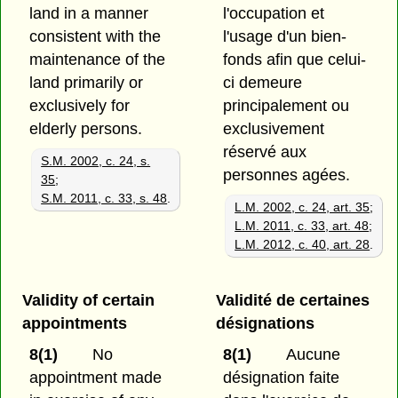
land in a manner
l'occupation et
consistent with the
l'usage d'un bien-
maintenance of the
fonds afin que celui-
land primarily or
ci demeure
exclusively for
principalement ou
elderly persons.
exclusivement
réservé aux
S.M. 2002, c. 24, s.
personnes agées.
35
;
S.M. 2011, c. 33, s. 48
.
L.M. 2002, c. 24, art. 35
;
L.M. 2011, c. 33, art. 48
;
L.M. 2012, c. 40, art. 28
.
Validity of certain
Validité de certaines
appointments
désignations
8(1)
No
8(1)
Aucune
appointment made
désignation faite