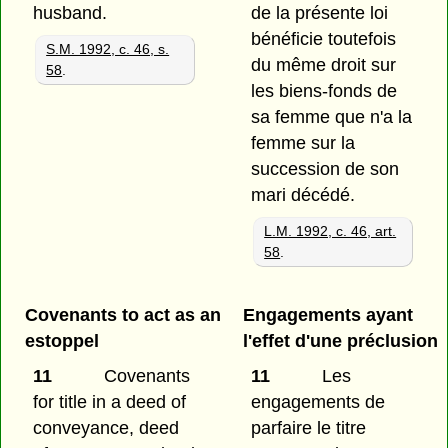
husband.
de la présente loi
bénéficie toutefois
S.M. 1992, c. 46, s.
du même droit sur
58
.
les biens-fonds de
sa femme que n'a la
femme sur la
succession de son
mari décédé.
L.M. 1992, c. 46, art.
58
.
Covenants to act as an
Engagements ayant
estoppel
l'effet d'une préclusion
11
Covenants
11
Les
for title in a deed of
engagements de
conveyance, deed
parfaire le titre