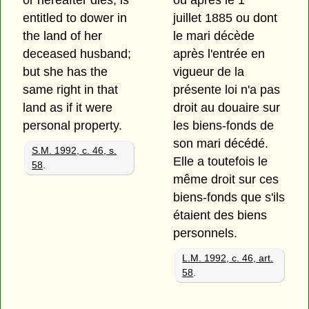
or hereafter dies, is
ou après le 1
entitled to dower in
juillet 1885 ou dont
the land of her
le mari décède
deceased husband;
après l'entrée en
but she has the
vigueur de la
same right in that
présente loi n'a pas
land as if it were
droit au douaire sur
personal property.
les biens-fonds de
son mari décédé.
S.M. 1992, c. 46, s.
Elle a toutefois le
58
.
même droit sur ces
biens-fonds que s'ils
étaient des biens
personnels.
L.M. 1992, c. 46, art.
58
.