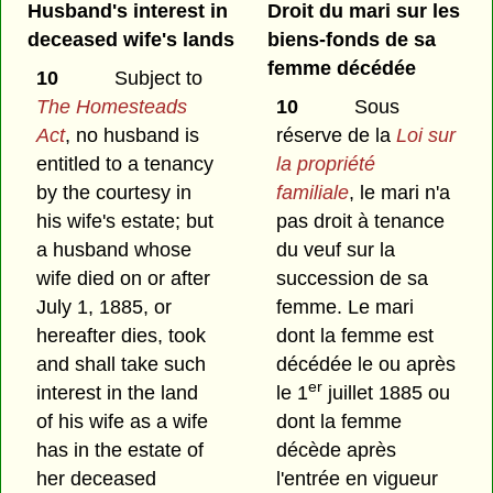
Husband's interest in
Droit du mari sur les
deceased wife's lands
biens-fonds de sa
femme décédée
10
Subject to
The Homesteads
10
Sous
Act
, no husband is
réserve de la
Loi sur
entitled to a tenancy
la propriété
by the courtesy in
familiale
, le mari n'a
his wife's estate; but
pas droit à tenance
a husband whose
du veuf sur la
wife died on or after
succession de sa
July 1, 1885, or
femme. Le mari
hereafter dies, took
dont la femme est
and shall take such
décédée le ou après
er
interest in the land
le 1
juillet 1885 ou
of his wife as a wife
dont la femme
has in the estate of
décède après
her deceased
l'entrée en vigueur