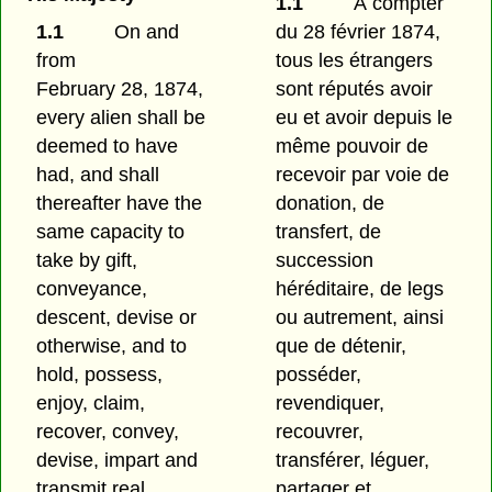
1.1
À compter
1.1
On and
du 28 février 1874,
from
tous les étrangers
February 28, 1874,
sont réputés avoir
every alien shall be
eu et avoir depuis le
deemed to have
même pouvoir de
had, and shall
recevoir par voie de
thereafter have the
donation, de
same capacity to
transfert, de
take by gift,
succession
conveyance,
héréditaire, de legs
descent, devise or
ou autrement, ainsi
otherwise, and to
que de détenir,
hold, possess,
posséder,
enjoy, claim,
revendiquer,
recover, convey,
recouvrer,
devise, impart and
transférer, léguer,
transmit real
partager et