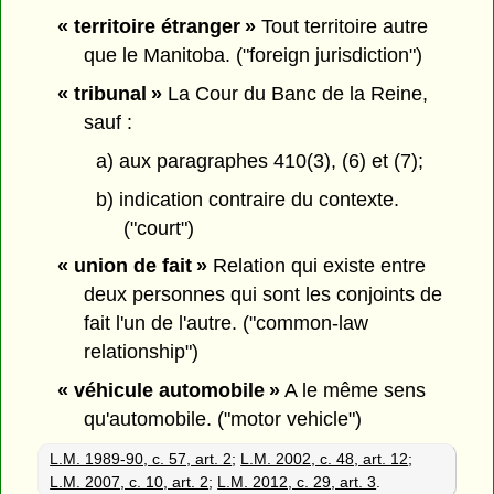
« territoire étranger »
Tout territoire autre
que le Manitoba. ("foreign jurisdiction")
« tribunal »
La Cour du Banc de la Reine,
sauf :
a) aux paragraphes 410(3), (6) et (7);
b) indication contraire du contexte.
("court")
« union de fait »
Relation qui existe entre
deux personnes qui sont les conjoints de
fait l'un de l'autre. ("common-law
relationship")
« véhicule automobile »
A le même sens
qu'automobile. ("motor vehicle")
L.M. 1989-90, c. 57, art. 2
;
L.M. 2002, c. 48, art. 12
;
L.M. 2007, c. 10, art. 2
;
L.M. 2012, c. 29, art. 3
.