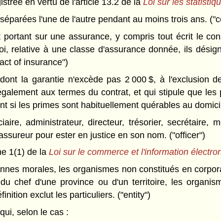
gistrée en vertu de l'article 13.2 de la
Loi sur les statistiqu
séparées l'une de l'autre pendant au moins trois ans. (
portant sur une assurance, y compris tout écrit le cons
i, relative à une classe d'assurance donnée, ils désign
ract of insurance")
dont la garantie n'excède pas 2 000 $, à l'exclusion d
 également aux termes du contrat, et qui stipule que le
t si les primes sont habituellement quérables au domicile 
aire, administrateur, directeur, trésorier, secrétaire
sureur pour ester en justice en son nom. ("officer")
e 1(1) de la
Loi sur le commerce et l'information électro
nnes morales, les organismes non constitués en corporati
u chef d'une province ou d'un territoire, les organi
ition exclut les particuliers. ("entity")
ui, selon le cas :