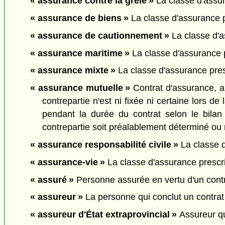
« assurance contre la grêle »
La classe d'assur
« assurance de biens »
La classe d'assurance pr
« assurance de cautionnement »
La classe d'a
« assurance maritime »
La classe d'assurance p
« assurance mixte »
La classe d'assurance pres
« assurance mutuelle »
Contrat d'assurance, au
contrepartie n'est ni fixée ni certaine lors d
pendant la durée du contrat selon le bilan
contrepartie soit préalablement déterminé ou 
« assurance responsabilité civile »
La classe d'
« assurance-vie »
La classe d'assurance prescrit
« assuré »
Personne assurée en vertu d'un contr
« assureur »
La personne qui conclut un contrat 
« assureur d'État extraprovincial »
Assureur qu