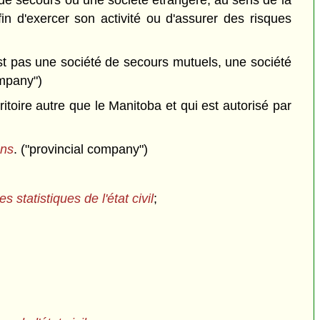
de secours ou une société étrangère, au sens de la
n d'exercer son activité ou d'assurer des risques
est pas une société de secours mutuels, une société
ompany")
toire autre que le Manitoba et qui est autorisé par
ons
. ("provincial company")
es statistiques de l'état civil
;