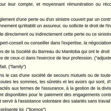
ur leur compte, et moyennant rémunération ou récom
le règlement d'une perte ou d'un sinistre couvert par un c
ment qu'établit un assureur, ou sollicite le droit de l'in
ègle directement ou indirectement cette perte ou ce sinistr
rt-conseil ou conseiller dans l'expertise, la négociation
s de la Société du Barreau du Manitoba qui ont le droit 
e de ceux-ci dans l'exercice de leur profession. ("adjuste
ait. ("family")
s le cas d'une société de secours mutuels ou de toute 
outes les sommes, les sûretés et les avoirs qui sont, d'
tés aux termes de l'assurance, à la gestion de la divi
ment disponibles pour le paiement des engagements contr
 servir à l'assistance volontaire des salariés sans travai
présente loi. ("licence")