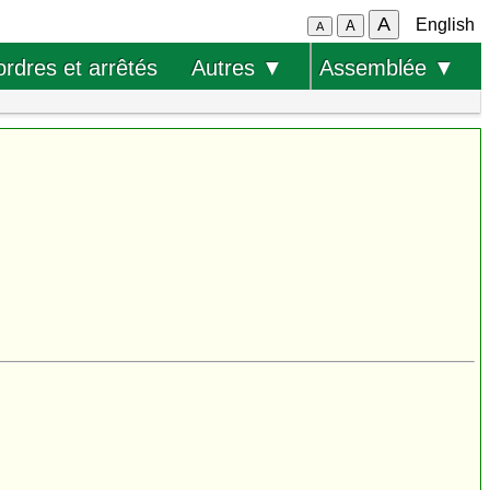
A
English
A
A
ordres et arrêtés
Autres ▼
Assemblée ▼