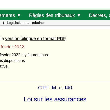
Décrets, 
ements ▼
Règles des tribunaux ▼
.
Législation manitobaine
 la
version bilingue en format PDF
.
 février 2022
.
février 2022 n’y figurent pas.
es dispositions
ative.
C.P.L.M. c. I40
Loi sur les assurances