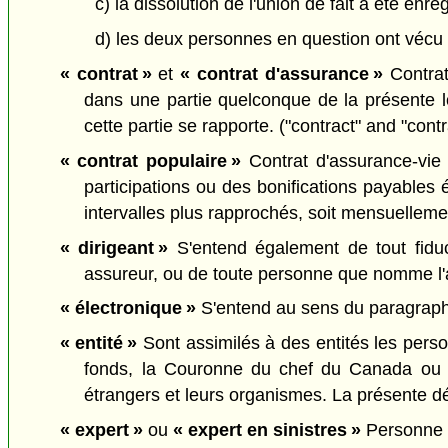
c) la dissolution de l'union de fait a été enre
d) les deux personnes en question ont vécu 
« contrat »
et
« contrat d'assurance »
Contrat 
dans une partie quelconque de la présente lo
cette partie se rapporte. ("contract" and "cont
« contrat populaire »
Contrat d'assurance-vie 
participations ou des bonifications payables
intervalles plus rapprochés, soit mensuellemen
« dirigeant »
S'entend également de tout fiduci
assureur, ou de toute personne que nomme l'as
« électronique »
S'entend au sens du paragraph
« entité »
Sont assimilés à des entités les perso
fonds, la Couronne du chef du Canada ou d
étrangers et leurs organismes. La présente défin
« expert »
ou
« expert en sinistres »
Personne q