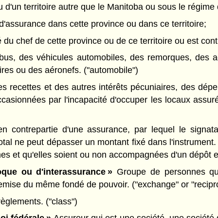
u d'un territoire autre que le Manitoba ou sous le régime 
é d'assurance dans cette province ou dans ce territoire;
 du chef de cette province ou de ce territoire ou est contr
bus, des véhicules automobiles, des remorques, des ac
vires ou des aéronefs. ("automobile")
recettes et des autres intérêts pécuniaires, des dépens
casionnées par l'incapacité d'occuper les locaux assur
n contrepartie d'une assurance, par lequel le signa
 total ne peut dépasser un montant fixé dans l'instrume
es et qu'elles soient ou non accompagnées d'un dépôt e
oque ou d'interassurance »
Groupe de personnes qui 
remise du même fondé de pouvoir. ("exchange" or "recipr
èglements. ("class")