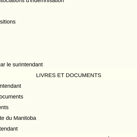
sociations d'indemnisation
sitions
ar le surintendant
LIVRES ET DOCUMENTS
ntendant
documents
ents
tte du Manitoba
ntendant