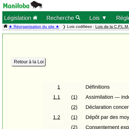
Législation
Recherche
Lois ▼
Règl
★ Réorganisation du site ★
Lois codifiées :
Lois de la C.P.L.M
Retour à la Loi
1
Définitions
1.1
(1)
Assimilation — in
(2)
Déclaration conce
1.2
(1)
Dépôt par des moy
(2)
Consentement expli