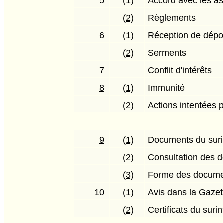
5
(1)
Accord avec les as
(2)
Règlements
6
(1)
Réception de dépo
(2)
Serments
7
Conflit d'intérêts
8
(1)
Immunité
(2)
Actions intentées p
9
(1)
Documents du suri
(2)
Consultation des 
(3)
Forme des docum
10
(1)
Avis dans la Gaze
(2)
Certificats du suri