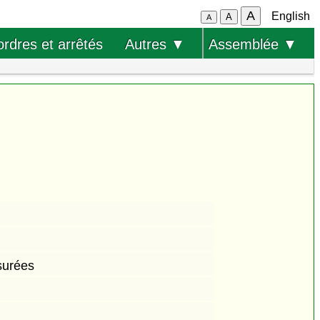
A
English
A
A
ordres et arrêtés
Autres ▼
Assemblée ▼
surées