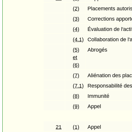
(2)
Placements autori
(3)
Corrections apport
(4)
Évaluation de l'act
(4.1)
Collaboration de l'
(5)
Abrogés
et
(6)
(7)
Aliénation des pla
(7.1)
Responsabilité des
(8)
Immunité
(9)
Appel
21
(1)
Appel