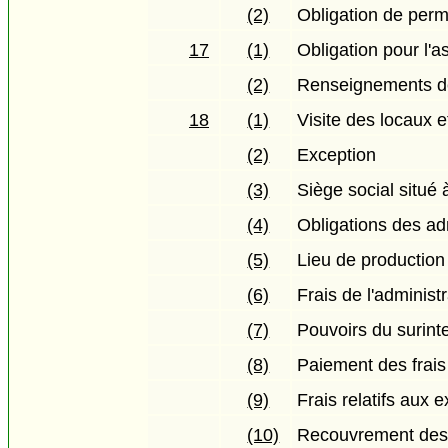
(2)
Obligation de perm
17
(1)
Obligation pour l
(2)
Renseignements dev
18
(1)
Visite des locaux 
(2)
Exception
(3)
Siège social situé à
(4)
Obligations des adm
(5)
Lieu de production 
(6)
Frais de l'administ
(7)
Pouvoirs du surint
(8)
Paiement des frais
(9)
Frais relatifs aux 
(10)
Recouvrement des 