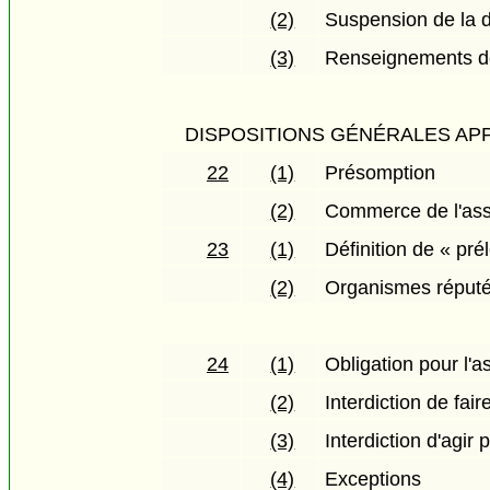
(2)
Suspension de la d
(3)
Renseignements dev
DISPOSITIONS GÉNÉRALES AP
22
(1)
Présomption
(2)
Commerce de l'as
23
(1)
Définition de « pr
(2)
Organismes réputé
24
(1)
Obligation pour l'as
(2)
Interdiction de fa
(3)
Interdiction d'agir
(4)
Exceptions