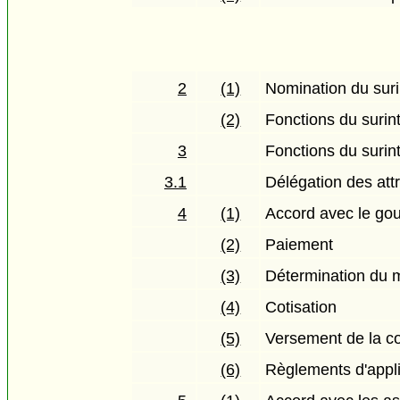
2
(1)
Nomination du suri
(2)
Fonctions du surin
3
Fonctions du surin
3.1
Délégation des attr
4
(1)
Accord avec le g
(2)
Paiement
(3)
Détermination du 
(4)
Cotisation
(5)
Versement de la co
(6)
Règlements d'appli