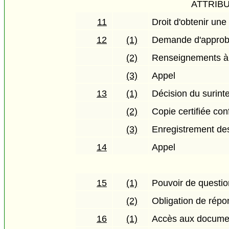
ATTRIB
11
Droit d'obtenir une
12
(1)
Demande d'approb
(2)
Renseignements à
(3)
Appel
13
(1)
Décision du surint
(2)
Copie certifiée co
(3)
Enregistrement de
14
Appel
15
(1)
Pouvoir de questio
(2)
Obligation de répo
16
(1)
Accès aux docume