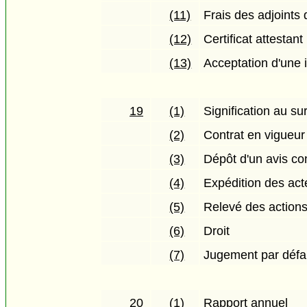
(11)
Frais des adjoints
(12)
Certificat attestant 
(13)
Acceptation d'une 
19
(1)
Signification au su
(2)
Contrat en vigueur 
(3)
Dépôt d'un avis co
(4)
Expédition des ac
(5)
Relevé des actions
(6)
Droit
(7)
Jugement par défa
20
(1)
Rapport annuel