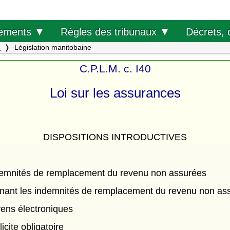
Décrets, 
ements ▼
Règles des tribunaux ▼
.
Législation manitobaine
C.P.L.M. c. I40
Loi sur les assurances
DISPOSITIONS INTRODUCTIVES
demnités de remplacement du revenu non assurées
rnant les indemnités de remplacement du revenu non as
ens électroniques
cite obligatoire