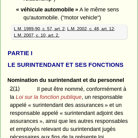
« véhicule automobile »
A le même sens
qu'automobile. ("motor vehicle")
L.M. 1989-90, c. 57, art. 2
;
L.M. 2002, c. 48, art. 12
;
L.M. 2007, c. 10, art. 2.
PARTIE
I
LE SURINTENDANT ET SES FONCTIONS
Nomination du surintendant et du personnel
2(1)
Il peut être nommé, conformément à
la
Loi sur la fonction publique
, un responsable
appelé « surintendant des assurances » et un
responsable appelé « surintendant adjoint des
assurances », ainsi que les autres responsables
et employés relevant du surintendant jugés
nécessaires aux fins de la présente loi.