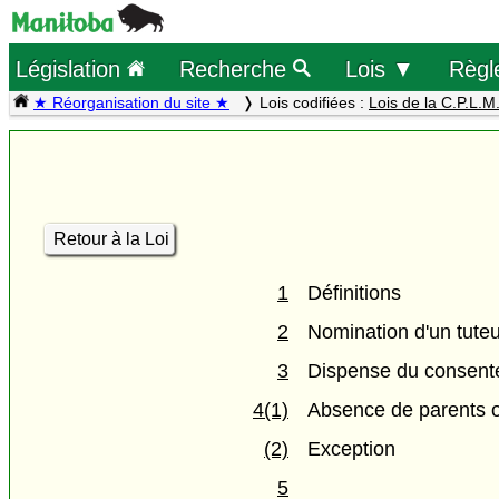
Législation
Recherche
Lois ▼
Règl
★ Réorganisation du site ★
Lois codifiées :
Lois de la C.P.L.M
Retour à la Loi
1
Définitions
2
Nomination d'un tute
3
Dispense du consent
4(1)
Absence de parents o
(2)
Exception
5