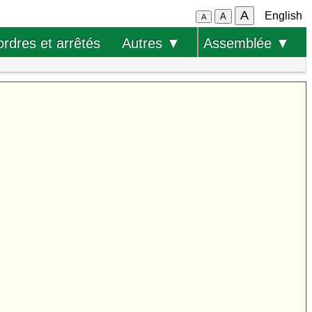
A
English
A
A
ordres et arrêtés
Autres ▼
Assemblée ▼