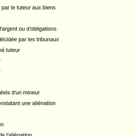
par le tuteur aux biens
argent ou d'obligations
décidée par les tribunaux
é tuteur
r
r
réels d'un mineur
onstatant une aliénation
on
de l'aliénation