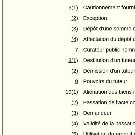
6(1)
Cautionnement fourni 
(2)
Exception
(3)
Dépôt d'une somme d'
(4)
Affectation du dépôt 
7
Curateur public nomm
8(1)
Destitution d'un tuteu
(2)
Démission d'un tuteu
9
Pouvoirs du tuteur
10(1)
Aliénation des biens 
(2)
Passation de l'acte c
(3)
Demandeur
(4)
Validité de la passati
(5)
Utilisation du produit 