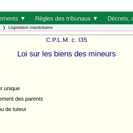
Décrets, 
ements ▼
Règles des tribunaux ▼
.
Législation manitobaine
C.P.L.M. c. I35
Loi sur les biens des mineurs
ur unique
ement des parents
u de tuteur