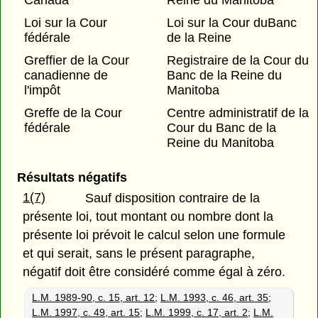
Canada
Reine du Manitoba
Loi sur la Cour
Loi sur la Cour duBanc
fédérale
de la Reine
Greffier de la Cour
Registraire de la Cour du
canadienne de
Banc de la Reine du
l'impôt
Manitoba
Greffe de la Cour
Centre administratif de la
fédérale
Cour du Banc de la
Reine du Manitoba
Résultats négatifs
1(7)
Sauf disposition contraire de la
présente loi, tout montant ou nombre dont la
présente loi prévoit le calcul selon une formule
et qui serait, sans le présent paragraphe,
négatif doit être considéré comme égal à zéro.
L.M. 1989-90, c. 15, art. 12
;
L.M. 1993, c. 46, art. 35
;
L.M. 1997, c. 49, art. 15
;
L.M. 1999, c. 17, art. 2
;
L.M.