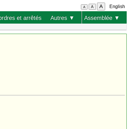
A
English
A
A
ordres et arrêtés
Autres ▼
Assemblée ▼