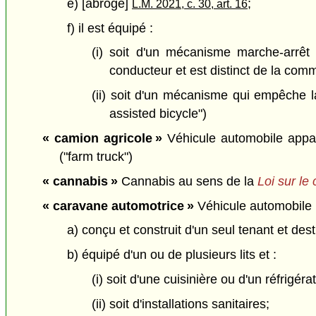
e) [abrogé]
;
L.M. 2021, c. 30, art. 16
f) il est équipé :
(i) soit d'un mécanisme marche-arrêt p
conducteur et est distinct de la com
(ii) soit d'un mécanisme qui empêche l
assisted bicycle")
« camion agricole »
Véhicule automobile appar
("farm truck")
« cannabis »
Cannabis au sens de la
Loi sur le
« caravane automotrice »
Véhicule automobile 
a) conçu et construit d'un seul tenant et de
b) équipé d'un ou de plusieurs lits et :
(i) soit d'une cuisinière ou d'un réfrigéra
(ii) soit d'installations sanitaires;