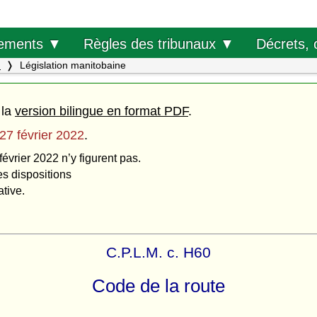
Décrets, 
ements ▼
Règles des tribunaux ▼
.
Législation manitobaine
 la
version bilingue en format PDF
.
27 février 2022
.
février 2022 n’y figurent pas.
es dispositions
ative.
C.P.L.M. c. H60
Code de la route