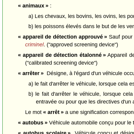
« animaux »
:
a) Les chevaux, les bovins, les ovins, les porc
b) les poissons élevés dans le but de les ven
« appareil de détection approuvé »
Sauf pour l
criminel
. ("approved screening device")
« appareil de détection étalonné »
Appareil de
("calibrated screening device")
« arrêter »
Désigne, à l'égard d'un véhicule occ
a) le fait d'arrêter le véhicule, lorsque cela e
b) le fait d'arrêter le véhicule, lorsque ce
entravée ou pour que les directives d'un ag
Le mot
« arrêt »
a une signification correspond
« autobus »
Véhicule automobile conçu pour le t
« autobus scolaire »
Véhicule conçu et désigné 