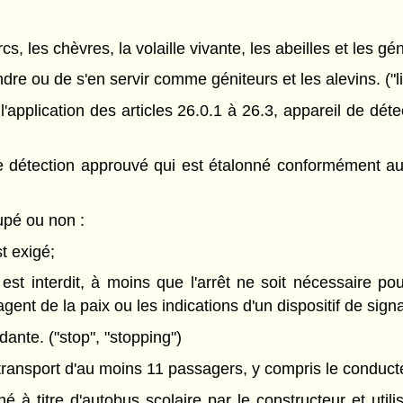
s, les chèvres, la volaille vivante, les abeilles et les gén
dre ou de s'en servir comme géniteurs et les alevins. ("l
'application des articles 26.0.1 à 26.3, appareil de dét
 détection approuvé qui est étalonné conformément au
upé ou non :
st exigé;
la est interdit, à moins que l'arrêt ne soit nécessaire po
ent de la paix ou les indications d'un dispositif de signa
ante. ("stop", "stopping")
ransport d'au moins 11 passagers, y compris le conducte
à titre d'autobus scolaire par le constructeur et utili